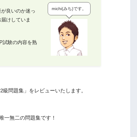
michi(みち)です。
座が良いのか迷っ
お届けしていま
P試験の内容を熟
P2級問題集」をレビューいたします。
唯一無二の問題集です！