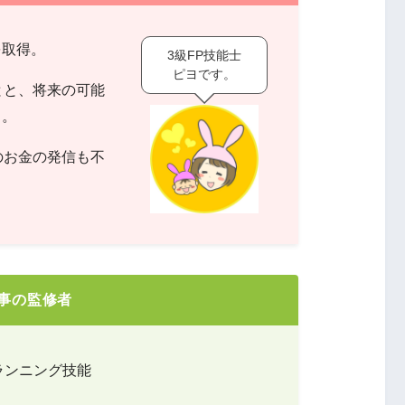
を取得。
3級FP技能士
ピヨです。
とと、将来の可能
中。
のお金の発信も不
事の監修者
ランニング技能