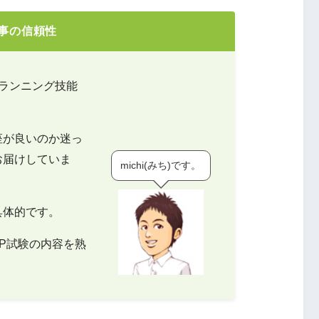
事の信頼性
プランニング技能
座が良いのか迷っ
お届けしていま
michi(みち)です。
具体的です。
P試験の内容を熟