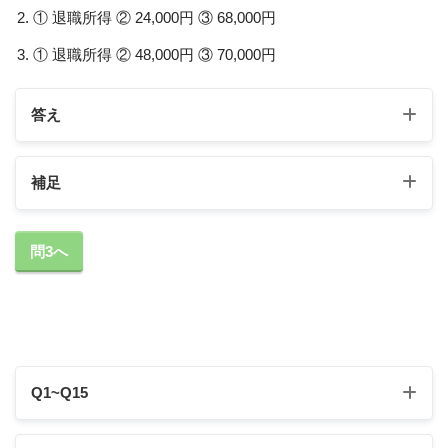
① 退職所得 ② 24,000円 ③ 68,000円
① 退職所得 ② 48,000円 ③ 70,000円
答え
補足
1の補足
問3へ
『小規模企業共済制度』
「小規模企業共済制度は、個人事業主が廃業等をした場合に
必要となる資金を準備しておくための制度です。共済金（死
亡事由以外）の受取方法には『一括受取り』『分割受取り』
Q1~Q15
『一括受取り・分割受取りの併用』がありますが、このう
ち、『一括受取り』の共済金（死亡事由以外）は、税法上、