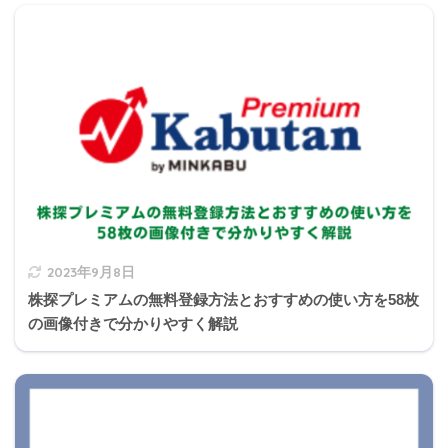
仮に、Ａさんが付加保険料を120月納付し、65歳から老齢基
礎年金を受け取る場合、老齢基礎年金の額に付加年金として
（
24,000円
）が上乗せされます」
付加年金とは
2023年9月8日
株探プレミアムの無料登録方法とおすすめの使い方を58枚
付加年金
200円×付加保険料納付期間(月数)
の画像付きで分かりやすく解説
保険料
1か月400円
対象者
第1号被保険者のみ
繰り上げ、繰り下
老齢基礎年金と同じく減額、あるいは