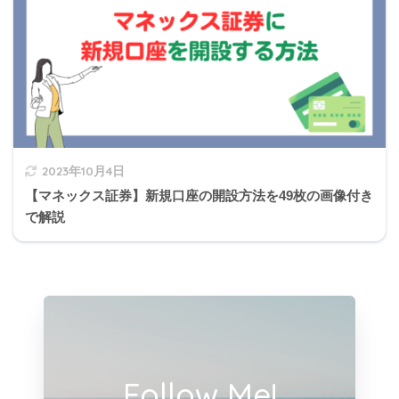
げ受給
増額されます
受給開始2年で元が取れ、3年目以降はすべて儲
けになります。
michi
2023年10月4日
【マネックス証券】新規口座の開設方法を49枚の画像付き
で解説
3の補足
『国民年金基金』
「国民年金基金は、老齢基礎年金に上乗せする年金を支給す
る任意加入の年金制度です。国民年金基金に拠出することが
Follow Me!
できる掛金の限度額は、原則として、月額（
68,000円
）と