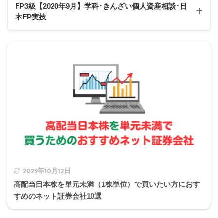
Q1
Q2
Q3
Q4
Q5
FP3級【2020年9月】学科･きんざい個人資産相談
･日
（
退職所得
）として課税の対象となります」
本FP実技
Q6
Q7
Q8
Q9
Q10
Q11
Q12
Q13
Q14
Q15
2020年9月学科試験
他にも確定拠出年金など退職時の資金を用意す
2020年9月きんざい実技試験:個人資産相談業務
るための制度での一括受取は、一時所得ではな
michi
く退職所得です。
2020年9月日本FP協会実技試験
2の補足
2023年10月12日
『付加保険料』
高配当日本株を単元未満（1株単位）で買いたい方におす
すめのネット証券会社10選
「Ａさんは、所定の手続により、国民年金の定額保険料に加
えて、月額400円の付加保険料を納付することができます。