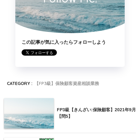
なります。なお、国民年金基金の加入員は、国民年金の付加
保険料を納付することができません」
この記事が気に入ったらフォローしよう
国民年金基金とは
個人型年金と合わせて
68,00
掛金(月々)
0円
まで
CATEGORY :
【FP3級】保険顧客資産相談業務
控除
社会保険料控除(全額)
受け取り方法(遺族一時金)
非課税
FP3級【きんざい:保険顧客】2021年9月
受け取り方法(年金)
雑所得
【問5】
付加年金と同時加入はでき
特記事項
ません