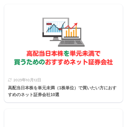
遺留分とは
Q11
Q12
Q13
Q14
Q15
【FP2級】2021年1月学科試験
長男Cさんの遺留分
【FP2級】2021年1月きんざい実技試験:個人資産相談
業務
【FP2級】2021年1月きんざい実技試験:中小事業主資
産相談業務
【FP2級】2021年1月日本FP協会実技試験
2023年10月12日
高配当日本株を単元未満（1株単位）で買いたい方におす
すめのネット証券会社10選
遺留分の計算方法