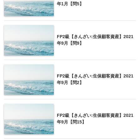
年1月【問5】
『死亡保険金』「妻Ｂさんが受け取る死亡保険金
（3,500万円）のうち、相続税の課税価格に算入され
る金額は（
1,000
）万円です」
FP2級【きんざい:生保顧客資産】2021
年9月【問9】
FP2級【きんざい:生保顧客資産】2021
年9月【問2】
FP2級【きんざい:生保顧客資産】2021
年9月【問15】