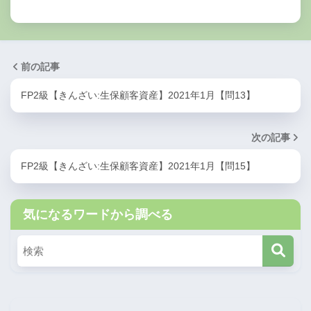
『小規模宅地等についての相続税の課税価格の計算
の特例』「妻Ｂさんが自宅の敷地を相続により取得
し、特定居住用宅地等として小規模宅地等について
の相続税の課税価格の計算の特例の適用を受けた場
合、その敷地のうち（
330
）㎡までを限度面積とし
前の記事
て、評価額の80％相当額を減額した金額を、相続税
の課税価格に算入すべき価額とすることができま
FP2級【きんざい:生保顧客資産】2021年1月【問13】
す」
次の記事
FP2級【きんざい:生保顧客資産】2021年1月【問15】
小規模宅地等の評価減の限度面積と減額割合
限度面積
減額割合
気になるワードから調べる
特定事業用宅地等
400㎡
80%
特定同族会社事業
400㎡
80%
用宅地等