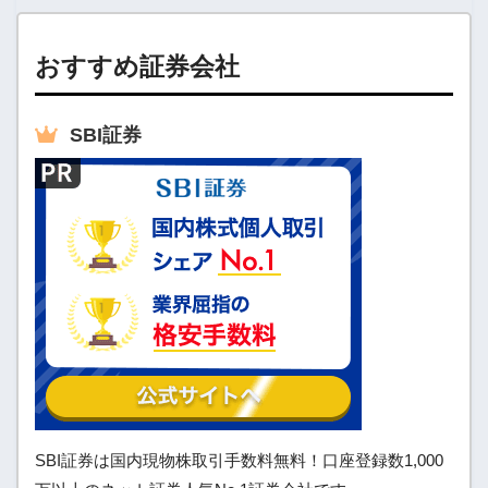
貸付事業用宅地等
200㎡
50%
特定居住用宅地等
330㎡
80%
おすすめ証券会社
SBI
証券
小規模宅地の特例はほぼ毎回出題されるので必
ず覚えましょう！
michi
SBI証券は国内現物株取引手数料無料！口座登録数1,000