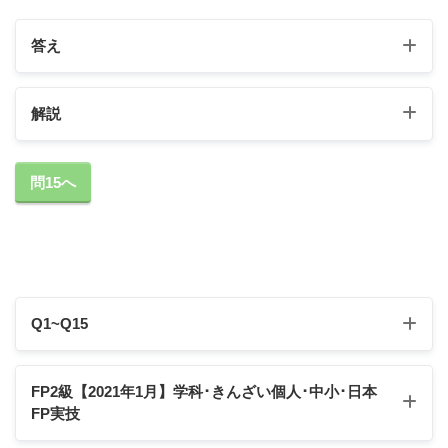
答え
解説
①の解説
問15へ
『遺留分』「遺言により取得する財産がないとされ
た長男Ｃさんが遺留分侵害額請求権を行使する場
合、長男Ｃさんの遺留分の額は、遺留分を算定する
ための財産の価額に（
12分の1
）を乗じた額となり
ます」
Q1~Q15
Q1
Q2
Q3
Q4
Q5
FP2級【2021年1月】学科･きんざい個人･中小･日本
FP実技
Q6
Q7
Q8
Q9
Q10