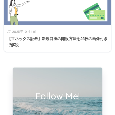
相続人が配偶者、子の場合
配偶者→2分の1
2023年10月4日
子→残りの2分の1を等分
【マネックス証券】新規口座の開設方法を49枚の画像付き
で解説
相続割合
妻Bさん
2分の1
Follow Me!
長男Cさん
6分の1
長女Dさん
6分の1