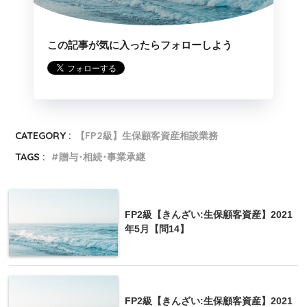
孫Gさん(二女Eさんの代襲相続人)
12分の1
孫Hさん(二女Eさんの代襲相続人)
12分の1
この記事が気に入ったらフォローしよう
代襲相続人が複数の場合、被代襲相続人(本設
問では次女Eさん)の法定相続分を等分します。
michi
CATEGORY :
【FP2級】生保顧客資産相談業務
TAGS :
贈与･相続･事業承継
FP2級【きんざい:生保顧客資産】2021
年5月【問14】
②の解説
FP2級【きんざい:生保顧客資産】2021