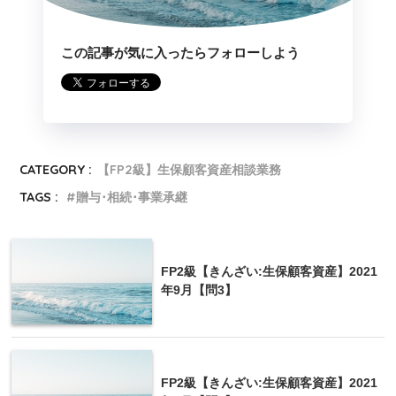
この記事が気に入ったらフォローしよう
500万円
CATEGORY :
【FP2級】生保顧客資産相談業務
TAGS :
贈与･相続･事業承継
④の解説
FP2級【きんざい:生保顧客資産】2021
年9月【問3】
「 自宅（実家）の敷地および建物をＡさんが取得
し、『被相続人の居住用財産（空き家）に係る譲渡
所得の特別控除の特例』の適用を受けた場合、譲渡
所得の金額の計算上、最高（
3,000
）万円の特別控除
の適用を受けることができます」
FP2級【きんざい:生保顧客資産】2021