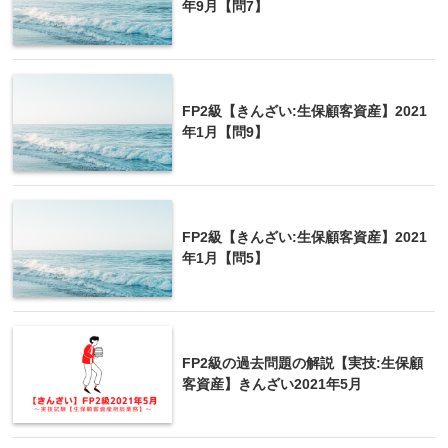
年9月【問7】
被相続人の居住用財産(空き家)を売った時の特例の
おもな要件
FP2級【きんざい:生保顧客資産】2021
年1月【問9】
昭和56年5月31日以前に建築されている
相続開始の直前において相続人以外に居住をしてい
た人がいなかったこと
FP2級【きんざい:生保顧客資産】2021
相続の開始があった日から3年を経過する日の属する
年1月【問5】
年の12月31日までに売ること
売却代金が1億円以下であること
譲渡所得の控除額は
最高3,000万円
FP2級の過去問題の解説【実技:生保顧
客資産】きんざい2021年5月
空き家譲渡の特例は比較的出題されるので、要