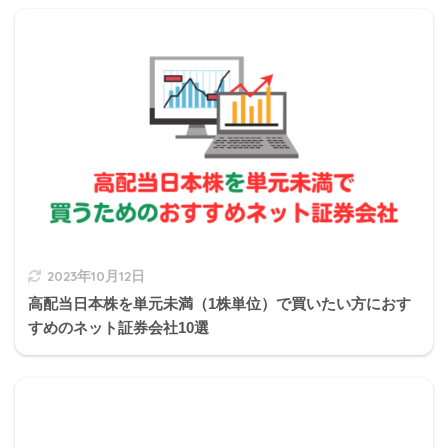
【FP2級】2021年5月学科試験
②の解説
Q11
Q12
Q13
Q14
Q15
【FP2級】2021年5月きんざい実技試験:個人資産相談
業務
【FP2級】2021年5月日本FP協会実技試験
「相続税の申告書の提出期限は、原則として、相続
の開始があったことを知った日の翌日から（
10
）カ
月以内です。申告書の提出先は、父Ｄさんの死亡時
の住所地を所轄する税務署長になります」
相続の手続き
2023年10月12日
高配当日本株を単元未満（1株単位）で買いたい方におす
手続きの期限
管轄
すめのネット証券会社10選
限定承認、相続放
3か月以内
家庭裁判所
棄など
被相続人死亡時の
所得税の申告
4か月以内