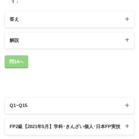
す」
答え
解説
①の解説
問14へ
「賃貸アパートを経営していた父Ｄさんが2021年分
の所得税について確定申告書を提出しなければなら
ない場合に該当するとき、相続人は、原則として、
相続の開始があったことを知った日の翌日から（
4
）カ月以内に準確定申告書を提出しなければなりま
Q1~Q15
せん」
Q1
Q2
Q3
Q4
Q5
FP2級【2021年5月】学科･きんざい個人･日本FP実技
Q6
Q7
Q8
Q9
Q10