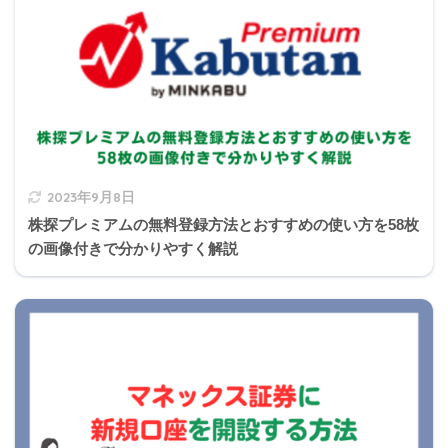
所轄税務署
被相続人死亡時の
相続税の申告
10か月以内
所轄税務署
FP3級に比べると出題頻度は落ちますが、基本
中の基本部分なので忘れないようにしたいです
2023年9月8日
michi
ね。
株探プレミアムの無料登録方法とおすすめの使い方を58枚
の画像付きで分かりやすく解説
③の解説
「 弟Ｂさんが受け取る死亡保険金（2,000万円）のう
ち、相続税の課税価格に算入される金額は、（
500