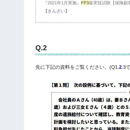
『2021年1月実施』
FP3
級実技試験【保険顧
【きんざい】
Q.2
先に下記の資料をご覧ください。(Q1.
2
.3