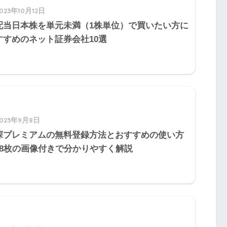
相談業務
023年10月12日
配当日本株を単元未満（1株単位）で買いたい方に
すすめのネット証券会社10選
～～金』は4分の3と覚えると良いで
michi
2023年9月8日
探プレミアムの無料登録方法とおすすめの使い方
58枚の画像付きで分かりやすく解説
基礎となる被保険者期間の月数が（
300
）月に
て年金額が計算されます。