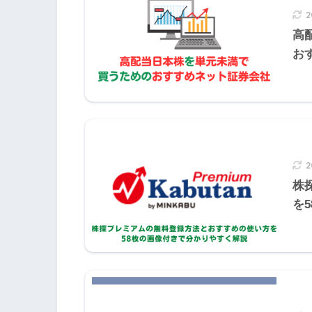
2021年1月きんざい実技試験:個人資産
2
2021年1月日本FP協会実技試験
高
お
『～～手当金』は3分の2、『それ以外の
す。
株
を
2の補足
ただし、Ａさんの場合、その計算の
満たないため、（
300
）月とみなし