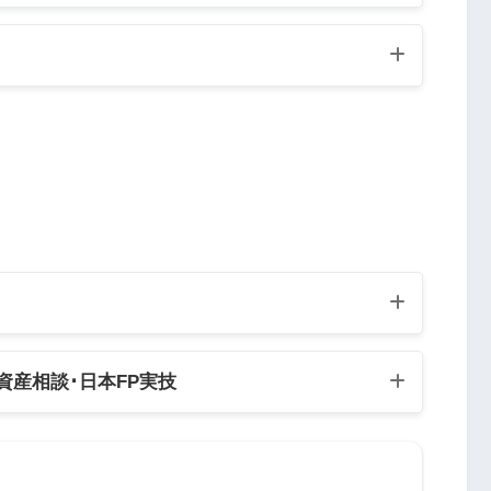
Ａさんの厚生年金保険の被保険者記録を基礎と
例部分の額の（
4分の3
）相当額となります。
Q3
Q4
Q5
人資産相談
･日本FP実技
Q8
Q9
Q10
Q13
Q14
Q15
3/4相当額