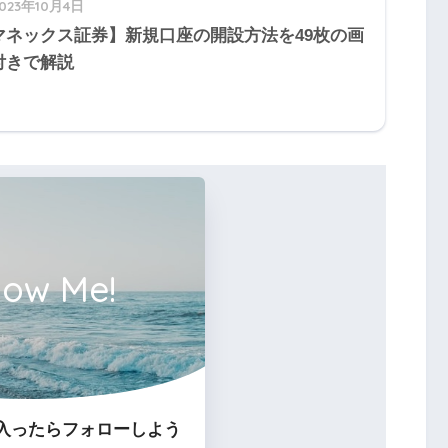
2023年10月4日
マネックス証券】新規口座の開設方法を49枚の画
付きで解説
low Me!
喪失後、被保険者期間中に初診日がある傷病によ
する日前に死亡したとき
入ったらフォローしよう
権者が死亡したとき