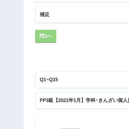
補足
1の補足
問3へ
遺族厚生年金の額は、原則として、
して計算した老齢厚生年金の報酬比
Q1~Q15
遺族厚生年金の年金額
Q1
Q2
FP3級【2021年1月】学科･きんざい個
Q6
Q7
2021年1月学科試験
Q11
Q12