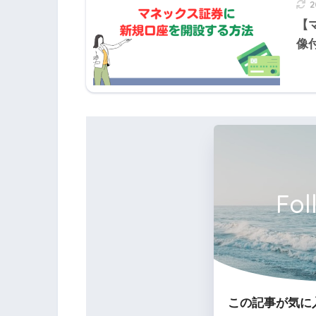
【
像
遺族厚生年金の年金支給要件
短期要件
Fol
厚生年金被保険者が死亡したとき
厚生年金被保険者であった者が資格
り当該初診日から起算して5年を経過
この記事が気に
1級または2級の障害厚生年金の受給