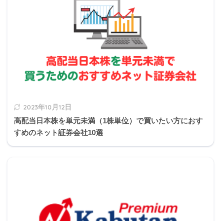
業務
益金に入るもの、損金に入らないものがプラス
【FP2級】2020年9月きんざい実技試験:生保顧客資産
相談業務
益金に入らないもの、損金に入るものがマイナ
michi
スとなります。
【FP2級】2020年9月きんざい実技試験:損保顧客資産
相談業務
【FP2級】2020年9月日本FP協会実技試験
2023年10月12日
高配当日本株を単元未満（1株単位）で買いたい方におす
すめのネット証券会社10選
1,480万円+(32万円+447万円)－(29万円＋180万円)＝
1,750万円