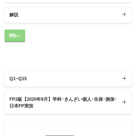
解説
①の解説
問9へ
課税所得金額
Q1~Q15
Q1
Q2
Q3
Q4
Q5
FP2級【2020年9月】学科･きんざい個人･生保･損保･
日本FP実技
Q6
Q7
Q8
Q9
Q10
Q11
Q12
Q13
Q14
Q15
【FP2級】2020年9月学科試験
【FP2級】2020年9月きんざい実技試験:個人資産相談