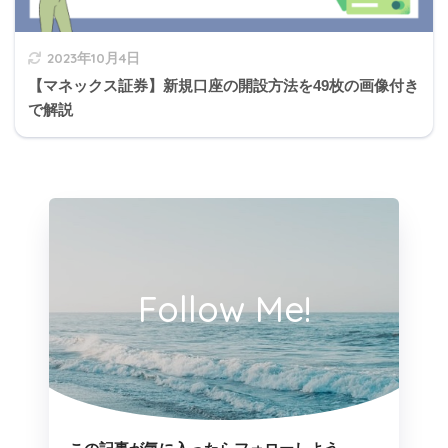
ます。
2023年10月4日
【マネックス証券】新規口座の開設方法を49枚の画像付き
普通法人の法人税率
で解説
資本金
税率
1億円超
23.2%
1億円以下(課税金額が800万
15%(適用除外事業者は19%)
円以下の部分)
Follow Me!
1億円以下(課税金額が800万
23.2%
円超の部分)