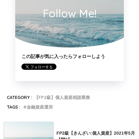
Follow Me!
株式の指標
PER
株価÷1株あたりの純利益
この記事が気に入ったらフォローしよう
PBR
株価÷1株あたりの純資産
当期純利益(税引き後純利益)
ROE
÷自己資本×100
1株あたりの年間配当金÷株
CATEGORY :
【FP2級】個人資産相談業務
配当利回り
価×100
TAGS :
金融資産運用
配当金総額÷当期純利益(税
引き後純利益)×100
FP2級【きんざい:個人資産】2021年5月
配当性向