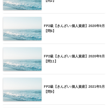
【問2】
1株当たりの配当金÷1株当た
りの当期純利益×100
自己資本(純資産)÷総資本(負
FP2級【きんざい:個人資産】2020年9月
自己資本比率
債+純資産)×100
【問6】
FP2級【きんざい:個人資産】2020年9月
【問11】
FP2級【きんざい:個人資産】2021年5月
【問9】