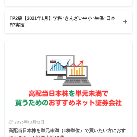
Q1
Q2
Q3
Q4
Q5
FP2級【2021年1月】学科･きんざい中小･生保･日本
FP実技
Q6
Q7
Q8
Q9
Q10
Q11
Q12
Q13
Q14
Q15
【FP2級】2021年1月学科試験
【FP2級】2021年1月きんざい実技試験:中小事業主資
産相談業務
【FP2級】2021年1月きんざい実技試験:生保顧客資産
相談業務
56,000÷550,000×100＝10.18
X社
【FP2級】2021年1月日本FP協会実技試験
18…≒
10.18%
20,000÷240,000×100＝8.333
Y社
3…≒
8.33%
2023年10月12日
高配当日本株を単元未満（1株単位）で買いたい方におす
『自己資本利益率』という言葉を覚えると計算