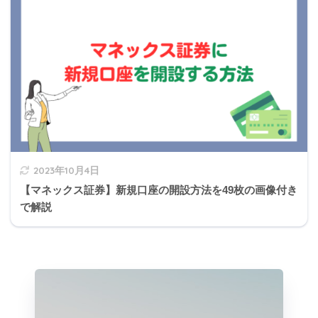
56,000円×百万÷5億株＝112
X社
円
20,000円×百万÷2億株＝100
Y社
円
2023年10月4日
【マネックス証券】新規口座の開設方法を49枚の画像付き
で解説
1,250÷112＝11.1607…≒
11.1
X社
6
Y社
1,354÷100＝
13.54