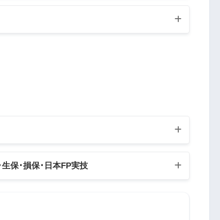
Q3
Q4
Q5
･生保･損保･日本FP実技
Q8
Q9
Q10
Q13
Q14
Q15
業務