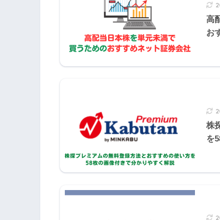
2
きんざい実技試験:生保顧客資産相談業
高
きんざい実技試験:損保顧客資産相談業
お
日本FP協会実技試験
X社
株
Y社
を
『自己資本利益率』という言葉を覚え