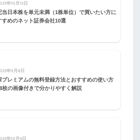
023年10月12日
務
配当日本株を単元未満（1株単位）で買いたい方に
務
すすめのネット証券会社10選
90,000÷1,600,000×100＝5.625≒
5.63%
2023年9月8日
探プレミアムの無料登録方法とおすすめの使い方
100,000÷1,400,000×100＝7.14285…≒
7.14%
58枚の画像付きで分かりやすく解説
ると計算式が分かりやすくなります。
michi
2023年10月4日