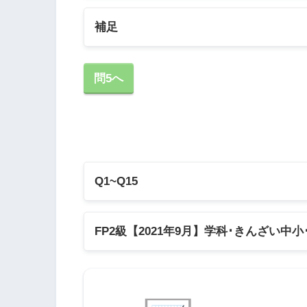
補足
①の補足
問5へ
Ｘ社およびＹ社のＲＯＥ
Q1~Q15
Q1
Q2
FP2級【2021年9月】学科･きんざい中小
Q6
Q7
学科試験
Q11
Q12
きんざい実技試験:中小事業主資産相談