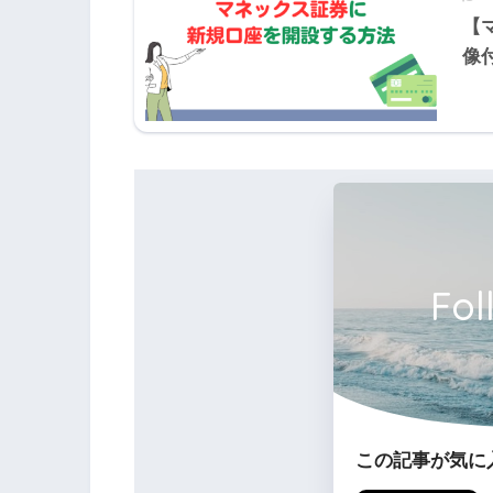
【
像
②の補足
Ｘ社およびＹ社のＰＢＲ
Fol
この記事が気に