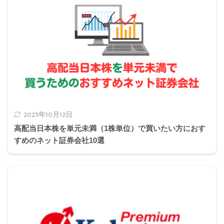
2021年5月日本FP協会実技試験
Q2
Q2
Q2
Q2
Q2
Q2
Q2
Q2
Q2
Q3
ちなみにソルベンシーの意味は財務健全性、
1
2
3
4
5
6
7
8
9
0
支払い能力などです。
Q3
Q3
Q3
Q3
Q3
Q3
Q3
Q3
Q3
Q4
michi
1
2
3
4
5
6
7
8
9
0
Q4
Q4
Q4
Q4
Q4
Q4
Q4
Q4
Q4
Q5
1
2
3
4
5
6
7
8
9
0
2023年10月12日
Q5
Q5
Q5
Q5
Q5
Q5
Q5
Q5
Q5
Q6
高配当日本株を単元未満（1株単位）で買いたい方におす
1
2
3
4
5
6
7
8
9
0
すめのネット証券会社10選