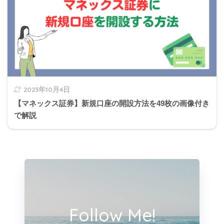
1,300,000円から4,
275,000
75%
099,999円まで
円
65歳未満
4,100,000円から7,
685,000
85%
699,999円まで
円
7,700,000円から9,
1,455,0
95%
999,999円まで
00円
2023年10月4日
【マネックス証券】新規口座の開設方法を49枚の画像付き
1,955,0
10,000,000円以上
100%
で解説
00円
1,100,000円まで
所得ゼロ円扱い
1,100,000円から3,
1,100,0
100%
299,999円まで
00円
3,300,000円から4,
275,000
75%
Follow Me!
099,999円まで
円