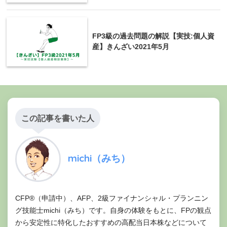
別荘等娯楽、保養目的で所
不動産所得
有する不動産の貸し出しに
よる損失
FP3級の過去問題の解説【実技:個人資
産】きんざい2021年5月
土地･建物の譲渡による損失
株式等の譲渡による損失※
譲渡所得
生活に不必要な資産の譲渡
による損失
この記事を書いた人
michi（みち）
CFP®（申請中）、AFP、2級ファイナンシャル・プランニン
グ技能士michi（みち）です。自身の体験をもとに、FPの観点
から安定性に特化したおすすめの高配当日本株などについて