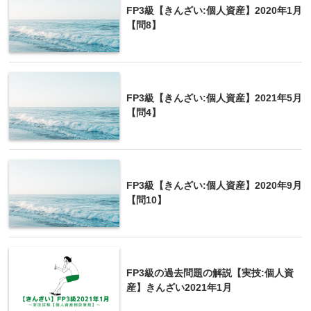
「Ａさんの場合、上場株式の譲渡損失の金額を事業
FP3級【きんざい:個人資産】2020年1月
所得の金額と損益通算することができます」
【問8】
FP3級【きんざい:個人資産】2021年5月
【問4】
例外として上場株式の譲渡損失は、申告分離課
税を選択した上場株式等の配当所得とのみ損益
michi
FP3級【きんざい:個人資産】2020年9月
通算可能です。
【問10】
損益通算対象外の損失
FP3級の過去問題の解説【実技:個人資
産】きんざい2021年1月
土地の借入金の利子