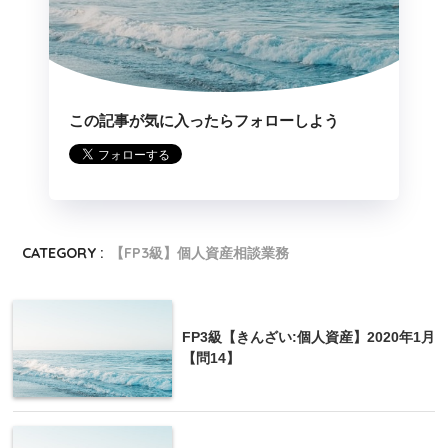
65歳以上
4,100,000円から7,
685,000
85%
699,999円まで
円
7,700,000円から9,
1,455,0
95%
999,999円まで
00円
この記事が気に入ったらフォローしよう
1,955,0
10,000,000円以上
100%
00円
CATEGORY :
【FP3級】個人資産相談業務
FP3級【きんざい:個人資産】2020年1月
【問14】
3の補足