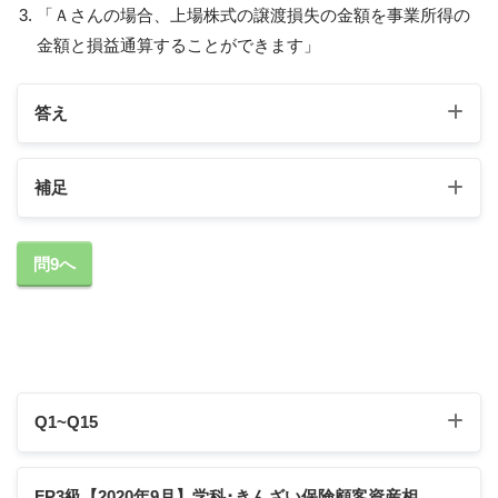
「Ａさんの場合、上場株式の譲渡損失の金額を事業所得の
金額と損益通算することができます」
答え
補足
1の補足
問9へ
「妻Ｂさんは青色事業専従者として給与の支払を受
けているため、Ａさんは、妻Ｂさんについて配偶者
控除の適用を受けることはできません」
Q1~Q15
Q1
Q2
Q3
Q4
Q5
FP3級【2020年9月】学科･きんざい保険顧客資産相