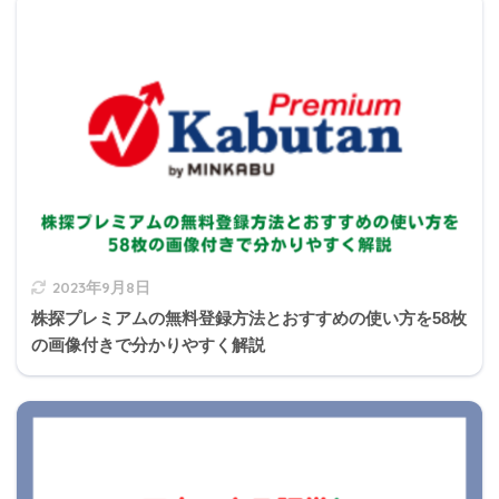
「Ａさんの場合、公的年金等の収入金額の合計額が
60万円以下であるため、公的年金等に係る雑所得の
金額は算出されません」
公的年金等に係る雑所得以外の所得に係る合計所
得が1,000万円以下の場合
2023年9月8日
公的年金等の収入
割合
控除額
株探プレミアムの無料登録方法とおすすめの使い方を58枚
金額の合計
の画像付きで分かりやすく解説
600,000円まで
所得ゼロ円扱い
600,001円から1,2
600,000
100%
99,999円まで
円