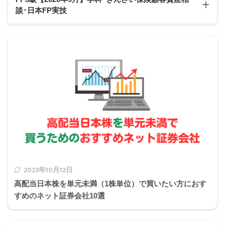
所得税における配偶者控除のおもな要件
談
･日本FP実技
Q6
Q7
Q8
Q9
Q10
Q11
Q12
Q13
Q14
Q15
2020年9月学科試験
納税者と生計を一にしている
2020年9月きんざい実技試験:保険顧客資産相談業務
配偶者の年間の合計所得が48万円以下
2020年9月日本FP協会実技試験
青色申告者の事業専従者としてその年を通じて一度も
給与の支払いを受けていない
白色申告者の事業専従者でない
2023年10月12日
高配当日本株を単元未満（1株単位）で買いたい方におす
すめのネット証券会社10選
2の補足