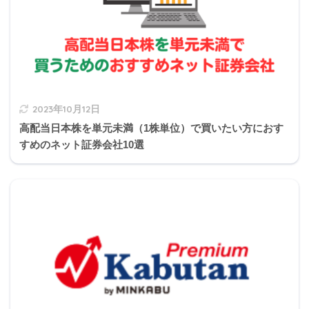
Q3
Q3
Q3
Q3
Q3
Q3
Q3
Q3
Q3
Q4
1
2
3
4
5
6
7
8
9
0
Q4
Q4
Q4
Q4
Q4
Q4
Q4
Q4
Q4
Q5
1
2
3
4
5
6
7
8
9
0
2023年10月12日
Q5
Q5
Q5
Q5
Q5
Q5
Q5
Q5
Q5
Q6
高配当日本株を単元未満（1株単位）で買いたい方におす
1
2
3
4
5
6
7
8
9
0
すめのネット証券会社10選