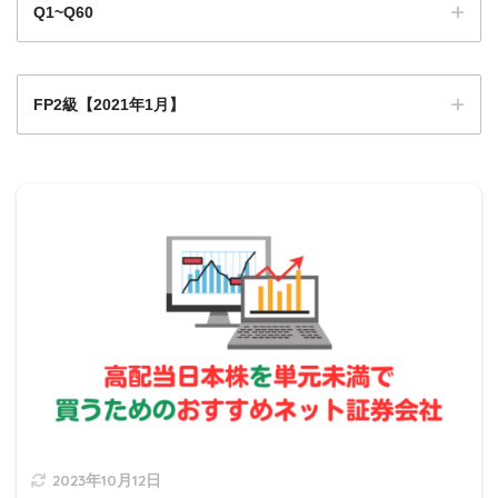
Q1~Q60
2011年12月31日以前の契約→一般生命保険料控
除
FP2級【2021年1月】
Q1
Q1
Q2
Q3
Q4
Q5
Q6
Q7
Q8
Q9
2012年1月1日以降の契約
→介護保険料控除
0
Q1
Q1
Q1
Q1
Q1
Q1
Q1
Q1
Q2
Q11
2
3
4
5
6
7
8
9
0
2021年1月日本FP協会実技試験
法律関係の問題ってこういうの大好き
Q2
Q2
Q2
Q2
Q2
Q2
Q2
Q2
Q2
Q3
ですよね。しっかり覚えましょう。
1
2
3
4
5
6
7
8
9
0
michi
Q3
Q3
Q3
Q3
Q3
Q3
Q3
Q3
Q3
Q4
1
2
3
4
5
6
7
8
9
0
Q4
Q4
Q4
Q4
Q4
Q4
Q4
Q4
Q4
Q5
死亡保険金は状況により
相続税、贈与税、所得税(一時所
1
2
3
4
5
6
7
8
9
0
得)
が発生します。
2023年10月12日
Q5
Q5
Q5
Q5
Q5
Q5
Q5
Q5
Q5
Q6
設問は被保険者が保険料を負担しているので『相続税』の