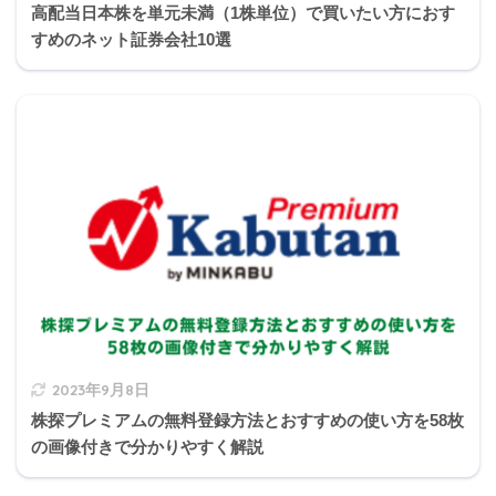
高配当日本株を単元未満（1株単位）で買いたい方におす
1
2
3
4
5
6
7
8
9
0
対象です。
すめのネット証券会社10選
後遺傷害保険、入院保険、手術保険、
通院保険金は非課税です。
michi
2023年9月8日
株探プレミアムの無料登録方法とおすすめの使い方を58枚
の画像付きで分かりやすく解説