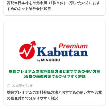
高配当日本株を単元未満（1株単位）で買いたい方におす
1
2
3
4
5
6
7
8
9
0
すめのネット証券会社10選
マンション等の区分建物の場合→内法面積
マンション以外の一戸建て等の建物の場合→壁芯
面積
不動産の表示ではなく、
所有権移転
の場合に必要です。
2023年9月8日
株探プレミアムの無料登録方法とおすすめの使い方を58枚
の画像付きで分かりやすく解説