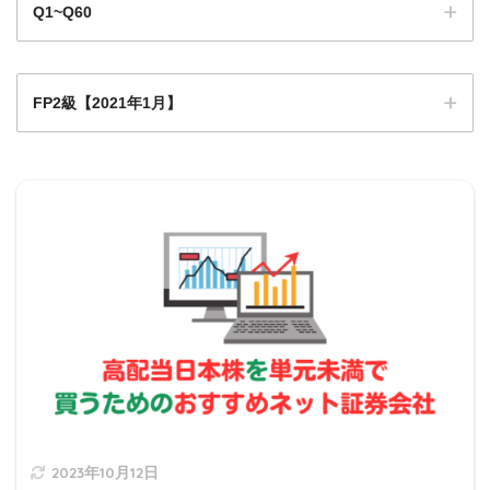
Q1~Q60
その代わり登記を信じて、登記記載者
と取引した者が保護される権利はあり
ません。
FP2級【2021年1月】
Q1
michi
Q1
Q2
Q3
Q4
Q5
Q6
Q7
Q8
Q9
これを
公信力がない
と言います。
0
なぜ公信力がないかというと、登記記
Q1
Q1
Q1
Q1
Q1
Q1
Q1
Q1
Q2
載者＝不動産の真の権利者ではない場
Q11
2
3
4
5
6
7
8
9
0
合があるからです。
2021年1月日本FP協会実技試験
Q2
Q2
Q2
Q2
Q2
Q2
Q2
Q2
Q2
Q3
1
2
3
4
5
6
7
8
9
0
Q3
Q3
Q3
Q3
Q3
Q3
Q3
Q3
Q3
Q4
1
2
3
4
5
6
7
8
9
0
誰でも
交付を請求できます。
Q4
Q4
Q4
Q4
Q4
Q4
Q4
Q4
Q4
Q5
1
2
3
4
5
6
7
8
9
0
2023年10月12日
Q5
Q5
Q5
Q5
Q5
Q5
Q5
Q5
Q5
Q6
区分建物以外の場合、
壁芯面積
により算出されます。