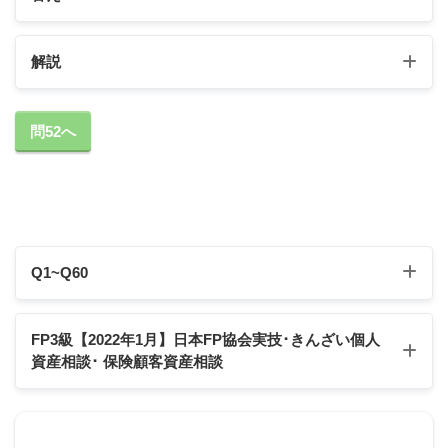
解説
解約手付の違い
問52へ
買主側から解約→手付金を手放す
売主側から解約→
手付金の2倍
Q1~Q60
Q1
Q2
Q3
Q4
Q5
Q6
Q7
Q8
Q9
Q10
FP3級【2022年1月】日本FP協会実技･きんざい個人
買主はその手
資産相談
･ 保険顧客資産相談
付を放棄し、売主はその倍額を現実に提供して、契
Q11
Q12
Q13
Q14
Q15
Q16
Q17
Q18
Q19
Q20
約の解除をすることができる。
Q21
Q22
Q23
Q24
Q25
Q26
Q27
Q28
Q29
Q30
2022年1月日本FP協会:実技試験