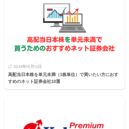
2022年1月きんざい実技試験:個人資産相談業務
Q31
Q32
Q33
Q34
Q35
Q36
Q37
Q38
Q39
Q40
スクロールできます
2022年1月きんざい実技試験:保険顧客資産相談業務
Q41
Q42
Q43
Q44
Q45
Q46
Q47
Q48
Q49
Q50
元々物を売るために商売をしているので、売主
Q51
Q52
Q53
Q54
Q55
Q56
Q57
Q58
Q59
Q60
側から契約を解除するのは理屈に合わないとい
michi
うことで売主の方が責任が重いです。
2023年10月12日
高配当日本株を単元未満（1株単位）で買いたい方におす
すめのネット証券会社10選