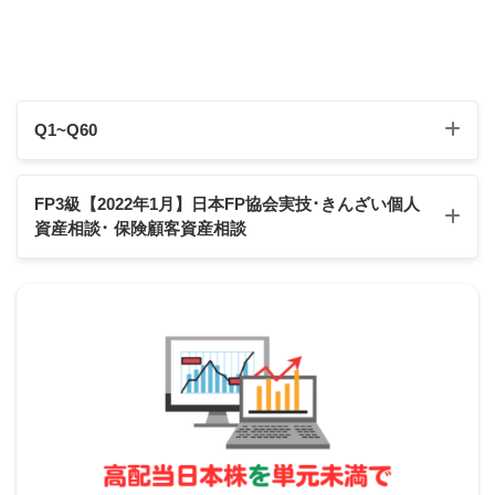
契約転換制度について
Q1~Q60
Q1
Q2
Q3
Q4
Q5
Q6
Q7
Q8
Q9
Q10
FP3級【2022年1月】日本FP協会実技･きんざい個人
資産相談
･ 保険顧客資産相談
Q11
Q12
Q13
Q14
Q15
Q16
Q17
Q18
Q19
Q20
Q21
Q22
Q23
Q24
Q25
Q26
Q27
Q28
Q29
Q30
2022年1月日本FP協会:実技試験
2022年1月きんざい実技試験:個人資産相談業務
同じ生命保険会社が必須
Q31
Q32
Q33
Q34
Q35
Q36
Q37
Q38
Q39
Q40
スクロールできます
転換時の年齢
と保険料率で計算
2022年1月きんざい実技試験:保険顧客資産相談業務
Q41
Q42
Q43
Q44
Q45
Q46
Q47
Q48
Q49
Q50
告知または診査が必要
Q51
Q52
Q53
Q54
Q55
Q56
Q57
Q58
Q59
Q60
元契約の特別配当を受ける権利は引き継がれる