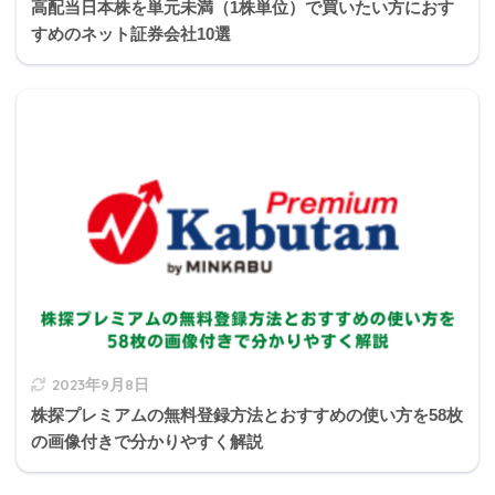
高配当日本株を単元未満（1株単位）で買いたい方におす
すめのネット証券会社10選
2023年9月8日
628万円
株探プレミアムの無料登録方法とおすすめの使い方を58枚
の画像付きで分かりやすく解説