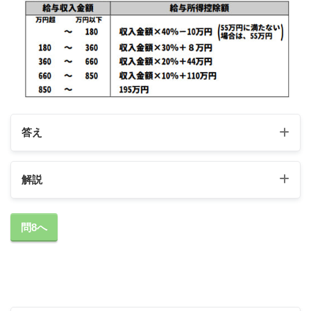
答え
解説
問8へ