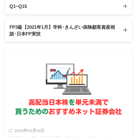
給与収入による所得
Q1~Q15
総所得金額
Q1
Q2
Q3
Q4
Q5
FP3級【2021年1月】学科･きんざい保険顧客資産相
談
･日本FP実技
Q6
Q7
Q8
Q9
Q10
Q11
Q12
Q13
Q14
Q15
2021年1月学科試験
2021年1月きんざい実技試験:保険顧客資産相談業務
2021年1月日本FP協会実技試験
1の解説
給与収入による所得
2023年10月12日