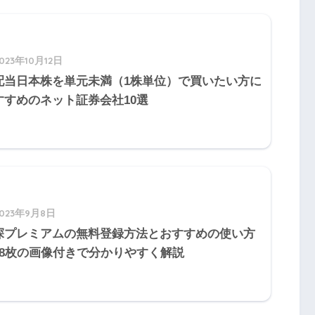
5
Q26
Q27
Q28
Q29
Q30
5
Q36
Q37
Q38
Q39
Q40
023年10月12日
談業務
配当日本株を単元未満（1株単位）で買いたい方に
5
Q46
Q47
Q48
Q49
Q50
資産相談業務
すすめのネット証券会社10選
5
Q56
Q57
Q58
Q59
Q60
2023年9月8日
探プレミアムの無料登録方法とおすすめの使い方
58枚の画像付きで分かりやすく解説