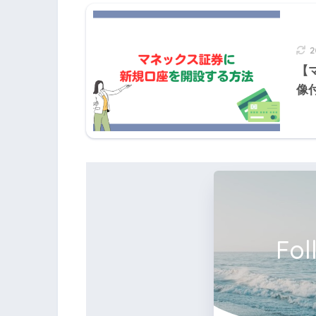
【
像
Fol