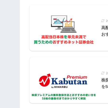
Q21
Q22
Q23
Q24
Q2
2020年9月日本FP協会実技試験
Q31
Q32
Q33
Q34
Q3
2
2020年9月きんざい実技試験:個人資産相
高
Q41
Q42
Q43
Q44
Q4
2020年9月きんざい実技試験:保険顧客
お
Q51
Q52
Q53
Q54
Q5
株
を