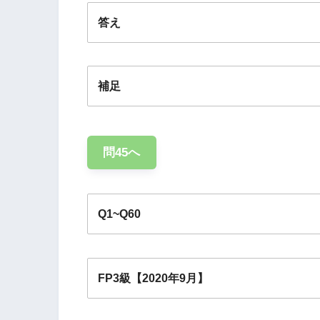
答え
補足
問45へ
Q1~Q60
相関関係
－1
FP3級【2020年9月】
Q1
Q2
Q3
Q4
Q
0
Q11
Q12
Q13
Q14
Q1
1