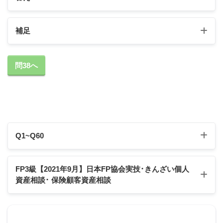
補足
生命保険契約において、契約者（＝保険料負担者）
問38へ
が夫、被保険者が
（ 夫 ）
、死亡保険金受取人が
（ 子
）
である場合、被保険者の死亡により死亡保険金受
取人が受け取る死亡保険金は、相続税の課税対象と
なる。
Q1~Q60
死亡保険金の税金の種類は頻出なのでしっかり
覚えましょう！
Q1
Q2
Q3
Q4
Q5
Q6
Q7
Q8
Q9
Q10
FP3級【2021年9月】日本FP協会実技･きんざい個人
michi
資産相談
･ 保険顧客資産相談
Q11
Q12
Q13
Q14
Q15
Q16
Q17
Q18
Q19
Q20
Q21
Q22
Q23
Q24
Q25
Q26
Q27
Q28
Q29
Q30
2021年9月日本FP協会:実技試験