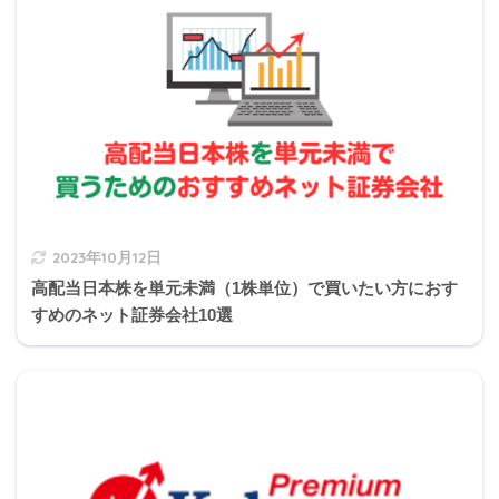
2021年9月きんざい実技試験:個人資産相談業務
Q31
Q32
Q33
Q34
Q35
Q36
Q37
Q38
Q39
Q40
死亡保険金にかかる税金の種類
スクロールできます
2021年9月きんざい実技試験:保険顧客資産相談業務
Q41
Q42
Q43
Q44
Q45
Q46
Q47
Q48
Q49
Q50
条件
課税対象
Q51
Q52
Q53
Q54
Q55
Q56
Q57
Q58
Q59
Q60
契約者＝被保険者
相続税
契約者＝受取人
所得税
契約者≠被保険者≠受取人
贈与税
2023年10月12日
高配当日本株を単元未満（1株単位）で買いたい方におす
すめのネット証券会社10選