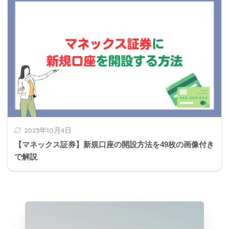
所得
損益
の種
通算
理由
類
額
不動
30万
2023年10月4日
産所
土地の借入金の利子
20万円は対象外
円
【マネックス証券】新規口座の開設方法を49枚の画像付き
得
で解説
譲渡
申告分離課税を選択した上場株式等の配当所
0円
所得
得以外は損益通算できない
一時
0円
対象外
所得