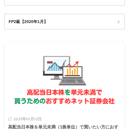
損益通算の基礎知識
損益通算できる所得とは
FP2級【2020年1月】
Q1
Q1
Q2
Q3
Q4
Q5
Q6
Q7
Q8
Q9
0
Q1
Q1
Q1
Q1
Q1
Q1
Q1
Q1
Q2
Q11
2
3
4
5
6
7
8
9
0
2020年1月学科試験
Q2
Q2
Q2
Q2
Q2
Q2
Q2
Q2
Q2
Q3
1
2
3
4
5
6
7
8
9
0
不動産所得の損失
Q3
Q3
Q3
Q3
Q3
Q3
Q3
Q3
Q3
Q4
1
2
3
4
5
6
7
8
9
0
事業所得の損失
譲渡所得の損失
山林所得の損失
2023年10月12日
高配当日本株を単元未満（1株単位）で買いたい方におす