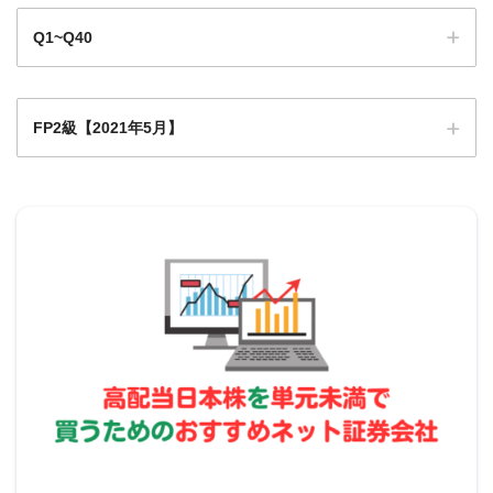
Q1~Q40
勤続年数について
退職所得控除の求め方
FP2級【2021年5月】
Q1
Q1
Q2
Q3
Q4
Q5
Q6
Q7
Q8
Q9
退職所得の計算
0
Q1
Q1
Q1
Q1
Q1
Q1
Q1
Q1
Q2
Q11
2
3
4
5
6
7
8
9
0
2021年5月学科試験
Q2
Q2
Q2
Q2
Q2
Q2
Q2
Q2
Q2
Q3
1
2
3
4
5
6
7
8
9
0
すべて繰り上げ
Q3
Q3
Q3
Q3
Q3
Q3
Q3
Q3
Q3
Q4
1
2
3
4
5
6
7
8
9
0
22年換算