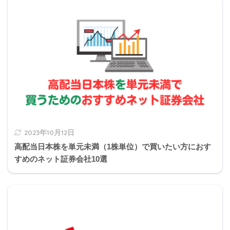
Q11
所得税の申告
4か月以内
2
3
4
5
6
7
8
9
0
務署
2019年9月日本FP協会実技試験
Q2
Q2
Q2
Q2
Q2
Q2
Q2
Q2
Q2
Q3
2019年9月きんざい実技試験:個人資産相談業務
被相続人死亡時の所轄税
相続税の申告
10か月以内
1
2
3
4
5
6
7
8
9
0
務署
2019年9月きんざい実技試験:保険顧客資産相談業務
Q3
Q3
Q3
Q3
Q3
Q3
Q3
Q3
Q3
Q4
1
2
3
4
5
6
7
8
9
0
相続の手続きはほぼ100%出題されるので必ず
おぼえてくださいね。
Q4
Q4
Q4
Q4
Q4
Q4
Q4
Q4
Q4
Q5
1
2
3
4
5
6
7
8
9
0
michi
2023年10月12日
Q5
Q5
Q5
Q5
Q5
Q5
Q5
Q5
Q5
Q6
高配当日本株を単元未満（1株単位）で買いたい方におす
1
2
3
4
5
6
7
8
9
0
すめのネット証券会社10選