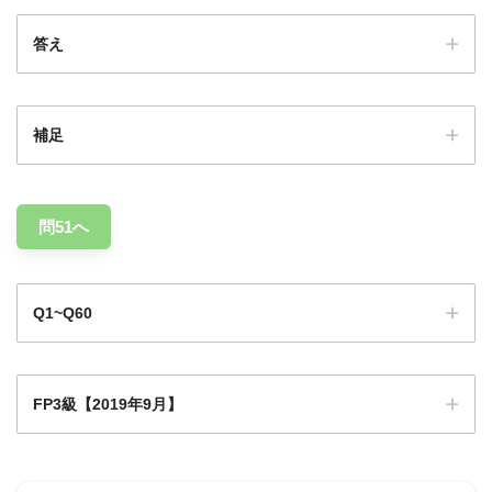
答え
補足
問51へ
Q1~Q60
手続きの期
管轄
限
FP3級【2019年9月】
Q1
限定承認、相続放棄
Q1
Q2
Q3
Q4
Q5
Q6
Q7
Q8
Q9
3か月以内
家庭裁判所
0
など
Q1
Q1
Q1
Q1
Q1
Q1
Q1
Q1
Q2
被相続人死亡時の所轄税