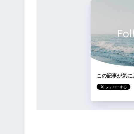
Fol
の時にその不適合を知り、又は重大
でない。
この記事が気に
3の解説
売買の目的物である建物が、売買契
よって滅失した場合、買主は売買代