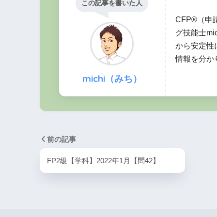
この記事を書いた人
CFP®（
売買契約締結後、買主の責めに帰さ
グ技能士mi
の全部が履行不能となった場合、買
から安定性
解除をすることができる。
情報を分か
michi（みち）
民法における契約不適合責任につ
前の記事
FP2級【学科】2022年1月【問42】
買主に帰責事
損害賠償
×
解除
×