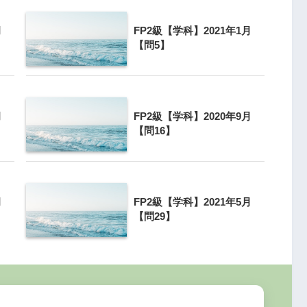
月
FP2級【学科】2021年1月
【問5】
月
FP2級【学科】2020年9月
【問16】
す。
決済前であっても支払い義務が発生
michi
月
FP2級【学科】2021年5月
【問29】