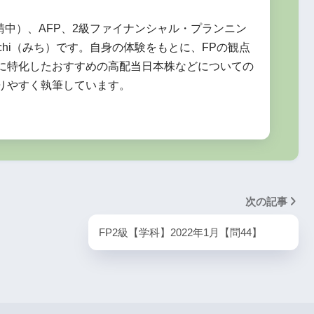
申請中）、AFP、2級ファイナンシャル・プランニン
ない事由により、当該契約の目的物の引渡債務
chi（みち）です。自身の体験をもとに、FPの観点
主は履行の催告をすることなく、直ちに契約の
に特化したおすすめの高配当日本株などについての
りやすく執筆しています。
いて
次の記事
FP2級【学科】2022年1月【問44】
由
双方帰責事由なし
売主に帰責事由
×
○
○
○