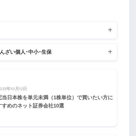
契約の解除をすることができる。
5
Q6
Q7
Q8
Q9
Q10
きんざい個人
･中小･生保
5
Q16
Q17
Q18
Q19
Q20
試験
5
Q
26
Q27
Q28
Q29
Q30
験:個人資産相談業務
023年10月12日
験:中小事業主資産相談業務
手付金を放棄
5
Q36
Q37
Q38
Q39
Q40
配当日本株を単元未満（1株単位）で買いたい方に
験:生保顧客資産相談業務
すすめのネット証券会社10選
手付金の倍額を買主に返す
5
Q46
Q47
Q48
Q49
Q50
5
Q56
Q57
Q58
Q59
Q60