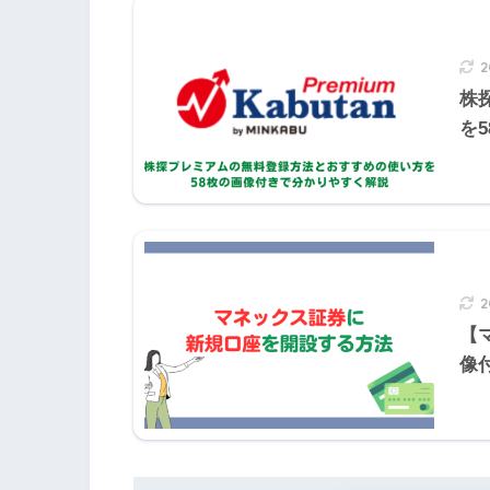
2の解説
株
を
売主が種類または品質に関して契約
約の目的物を買主に引き渡した場合
にその旨を売主に通知しなければ、
ができない。
【
像