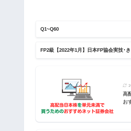
は受領した解約手付を返還して当該
Q1~Q60
Q1
Q2
Q3
Q4
Q
FP2級【2022年1月】日本FP協会実技･
Q11
Q12
Q13
Q14
Q1
【FP2級】2022年1月日本FP協会:実技
不動産売買の手付金について
Q21
Q22
Q23
Q24
Q2
【FP2級】2022年1月きんざい実技試
2
【FP2級】2022年1月きんざい実技試
買主側から解約
Q31
Q32
Q33
Q34
Q3
高
【FP2級】2022年1月きんざい実技試
お
売主側から解約
Q41
Q42
Q43
Q44
Q4
Q51
Q52
Q53
Q54
Q5