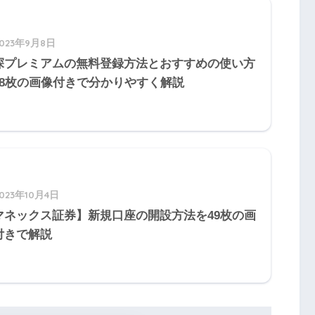
2023年9月8日
探プレミアムの無料登録方法とおすすめの使い方
58枚の画像付きで分かりやすく解説
の内容に適合しないことを知りながら、売買契
、買主は、その不適合を知った時から１年以内
その不適合を理由として契約の解除をすること
2023年10月4日
マネックス証券】新規口座の開設方法を49枚の画
付きで解説