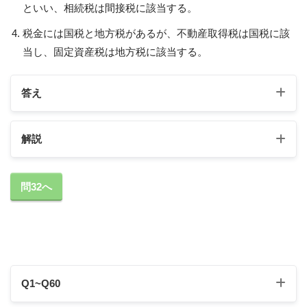
といい、相続税は間接税に該当する。
税金には国税と地方税があるが、不動産取得税は国税に該
当し、固定資産税は地方税に該当する。
答え
解説
1の解説
問32へ
所得税では、課税対象となる所得を１０種類に区分
し、それぞれの所得の種類ごとに定められた計算方
法により所得の金額を計算する。
Q1~Q60