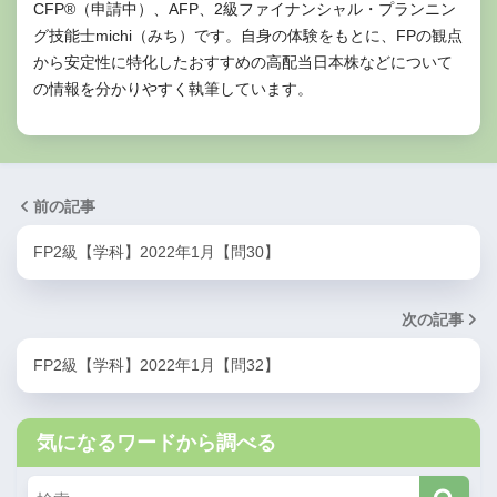
CFP®（申請中）、AFP、2級ファイナンシャル・プランニン
グ技能士michi（みち）です。自身の体験をもとに、FPの観点
から安定性に特化したおすすめの高配当日本株などについて
の情報を分かりやすく執筆しています。
おもな国税と地方税
前の記事
国税
地方税
FP2級【学科】2022年1月【問30】
所得税
住民税
法人税
事業税
次の記事
相続税
不動産取得税
贈与税
固定資産税
FP2級【学科】2022年1月【問32】
登録免許税
都市計画税
印紙税
国民健康保険税
気になるワードから調べる
消費税
自動車税など
酒税