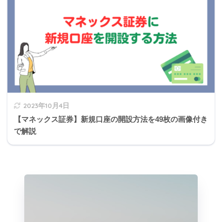
2の解説
贈与税では、納税者が贈与を受けた財産を申告した
後に、税務署長が納付すべき税額を決定する賦課課
2023年10月4日
税方式を採用している。
【マネックス証券】新規口座の開設方法を49枚の画像付き
で解説
方式
内容
税金の例
申告