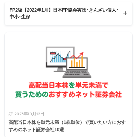
Q1
Q2
Q3
Q4
Q5
Q6
Q7
Q8
Q9
Q10
FP2級【2022年1月】日本FP協会実技･きんざい個人
･
所得税の種類
中小･生保
Q11
Q12
Q13
Q14
Q15
Q16
Q17
Q18
Q19
Q20
所得の区分
課税方式
Q21
Q22
Q23
Q24
Q25
Q
26
Q27
Q28
Q29
Q30
【FP2級】2022年1月日本FP協会:実技試験
源泉分離課税（税法上
①利子所得
Q31
Q32
Q33
Q34
Q35
Q36
Q37
Q38
Q39
Q40
スクロールできます
は総合課税）
【FP2級】2022年1月きんざい実技試験:個人資産相談
業務
Q41
Q42
Q43
Q44
Q45
Q46
Q47
Q48
Q49
Q50
総合課税、申告分離課
②-1上場株式等の配当
【FP2級】2022年1月きんざい実技試験:中小事業主資
税、申告不要のいずれ
Q51
Q52
Q53
Q54
Q55
Q56
Q57
Q58
Q59
Q60
所得
産相談業務
か
【FP2級】2022年1月きんざい実技試験:生保顧客資産
相談業務
②-2配当所得
③不動産所得
2023年10月12日
総合課税
④事業所得
高配当日本株を単元未満（1株単位）で買いたい方におす
すめのネット証券会社10選
⑤給与所得