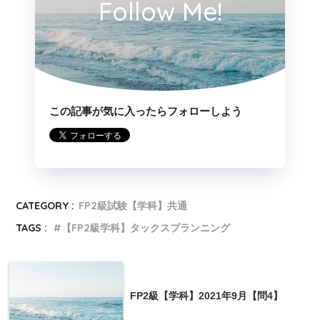
納税者自身で税額を
法人税、所得税、消費税、
Follow Me!
納税
計算し納付する方法
贈与税
、相続税など
方式
賦課
国や地方自治体が税
加算税、過怠税、固定資産
課税
額を計算し、納税者
税、不動産取得税、自動車
方式
に通知する方法
税、住民税など
この記事が気に入ったらフォローしよう
3の解説
CATEGORY :
FP2級試験【学科】共通
TAGS :
【FP2級学科】タックスプランニング
税金を負担する者と税金を納める者が異なる税金を
間接税といい、相続税は間接税に該当する。
FP2級【学科】2021年9月【問4】