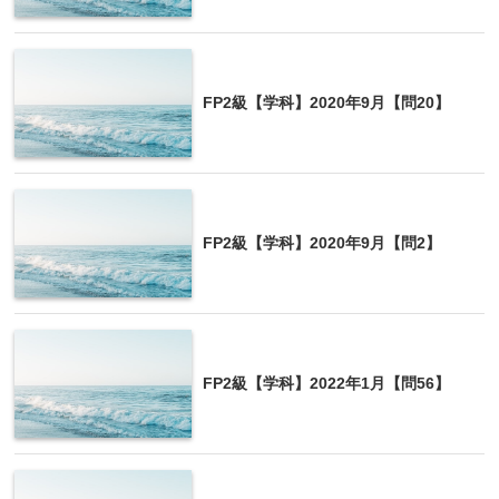
FP2級【学科】2020年9月【問20】
おもな直接税と間接税
直接税
間接税
FP2級【学科】2020年9月【問2】
所得税(国税)
消費税(国税)
法人税(国税)
酒税(国税)
相続税(国税)
たばこ税(国税)
贈与税(国税)
不動産取得税(地方税)
住民税(地方税)
登録免許税(国税)
FP2級【学科】2022年1月【問56】
事業税(地方税)
印紙税(国税)
自動車税(地方税)
ゴルフ場利用税(地方税)
固定資産税(地方税)など
入湯税(地方税)など