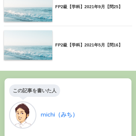
FP2級【学科】2021年9月【問25】
これは仕組みを考えれば簡単ですね。
直接税はあなたが直接納税しているもの、間接
michi
税はあなたが払った税金をお店などの事業者が
FP2級【学科】2021年5月【問16】
代わりに納税しているものです。
4の解説
この記事を書いた人
税金には国税と地方税があるが、不動産取得税は国
michi（みち）
税に該当し、固定資産税は地方税に該当する。