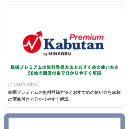
⑥退職所得
申告分離課税
⑦-1譲渡所得（土地、
総合課税
建物、株式以外）
⑦-2譲渡所得（土地、
申告分離課税
建物、株式）
⑧山林所得
申告分離課税
⑨一時所得
総合課税
2023年9月8日
⑩雑所得
総合課税
株探プレミアムの無料登録方法とおすすめの使い方を58枚
の画像付きで分かりやすく解説
額が大きくなりそうなものは申告分離課税のイ
メージですね。
michi