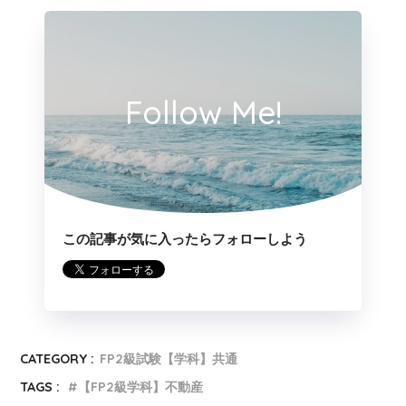
第一種中高層住居
○
○
○
○
専用地域
第二種中高層住居
Follow Me!
○
○
○
○
専用地域
第一種住居地域
○
○
×
○
第二種住居地域
○
○
×
○
準住居地域
○
○
×
○
この記事が気に入ったらフォローしよう
近隣商業地域
○
○
×
○
商業地域
○
○
×
×
準工業地域
○
○
×
○
CATEGORY :
FP2級試験【学科】共通
TAGS :
【FP2級学科】不動産
工業地域
○
○
×
×