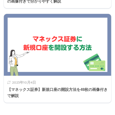
の画像付きで分かりやすく解説
居地域には適用されない。
用途地域別の規制
日影
隣地斜
道路斜
北側斜
規制
線制限
線制限
線制限
※
第一種低層住居専
×
○
○
○
2023年10月4日
用地域
【マネックス証券】新規口座の開設方法を49枚の画像付き
第二種低層住居専
で解説
×
○
○
○
用地域
田園住居地域
×
○
○
○