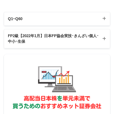
積率」と「前面道路の幅員に一定の数値を乗じて得
たもの」とのいずれか低い方が上限となる。
Q1~Q60
Q1
Q2
Q3
Q4
Q5
Q6
Q7
Q8
Q9
Q10
FP2級【2022年1月】日本FP協会実技･きんざい個人
･
中小･生保
実技の計算の資料で見る数値のことです。
Q11
Q12
Q13
Q14
Q15
Q16
Q17
Q18
Q19
Q20
Q21
Q22
Q23
Q24
Q25
Q
26
Q27
Q28
Q29
Q30
michi
【FP2級】2022年1月日本FP協会:実技試験
Q31
Q32
Q33
Q34
Q35
Q36
Q37
Q38
Q39
Q40
スクロールできます
【FP2級】2022年1月きんざい実技試験:個人資産相談
業務
Q41
Q42
Q43
Q44
Q45
Q46
Q47
Q48
Q49
Q50
【FP2級】2022年1月きんざい実技試験:中小事業主資
2の解説
Q51
Q52
Q53
Q54
Q55
Q56
Q57
Q58
Q59
Q60
産相談業務
【FP2級】2022年1月きんざい実技試験:生保顧客資産
防火地域内に耐火建築物を建築することにより、建
相談業務
蔽率の制限については緩和措置の適用を受けること