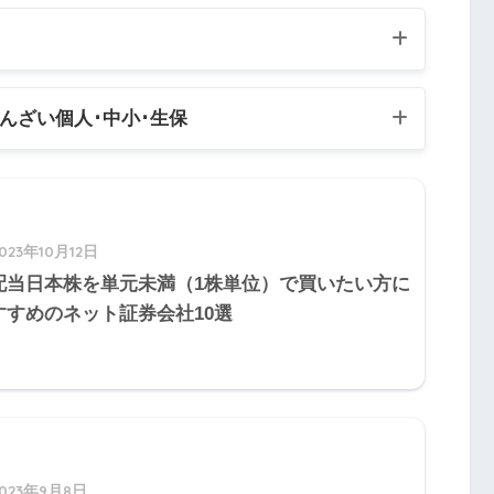
5
Q6
Q7
Q8
Q9
Q10
きんざい個人
･中小･生保
5
Q16
Q17
Q18
Q19
Q20
試験
5
Q
26
Q27
Q28
Q29
Q30
とは
験:個人資産相談業務
023年10月12日
験:中小事業主資産相談業務
5
Q36
Q37
Q38
Q39
Q40
配当日本株を単元未満（1株単位）で買いたい方に
診断時に所定の状態になった場合に支給さ
験:生保顧客資産相談業務
すすめのネット証券会社10選
5
Q46
Q47
Q48
Q49
Q50
れる(特定疾病保険金)
5
Q56
Q57
Q58
Q59
Q60
死亡時に支給される(死亡保険金)
2023年9月8日