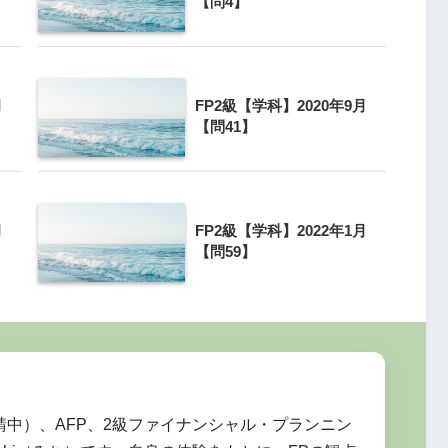
【問4】
払対象とされている先進医療は、療養を受けた
定められたものである。
月
FP2級【学科】2020年9月
【問41】
月
FP2級【学科】2022年1月
【問59】
ターンの問題が良く出題されます。
michi
申請中）、AFP、2級ファイナンシャル・プランニン