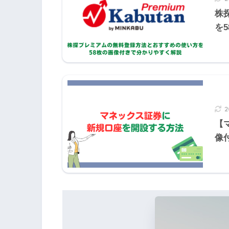
株
を
2の解説
がん保険では、通常、９０日間また
期間中に被保険者ががんと診断確定
われない。
【
像