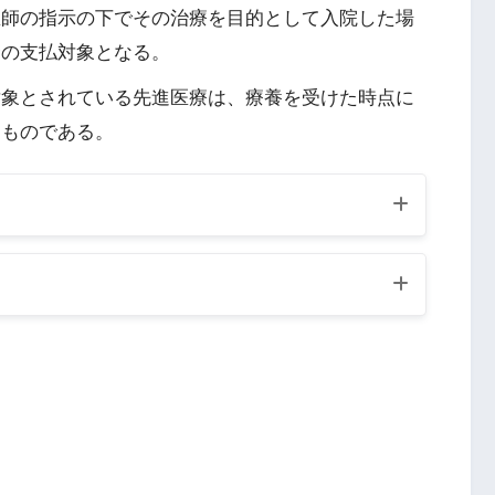
医師の指示の下でその治療を目的として入院した場
金の支払対象となる。
対象とされている先進医療は、療養を受けた時点に
たものである。
悪性新生物・急性心筋梗塞・脳卒中により所定
病保障保険金が支払われたとしても、死亡保険
れば、保険契約は継続する。