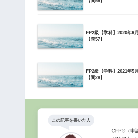
4の解説
【問58】
先進医療特約で先進医療給付金の支
時点において厚生労働大臣によって
FP2級【学科】2020年9
【問57】
FP2級【学科】2021年5
【問28】
正誤問題で『契約時点において』というパ
間違えないように注意しましょう。
この記事を書いた人
CFP®（