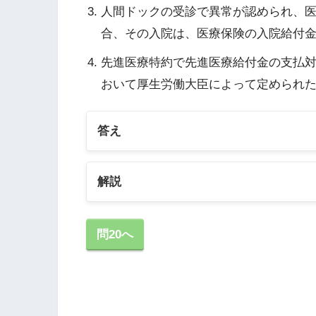
人間ドックの受診で異常が認められ、
合、その入院は、医療保険の入院給付
先進医療特約で先進医療給付金の支払
おいて厚生労働大臣によって定められ
答え
解説
1の解説
問20へ
特定（三大）疾病保障定期保険は、
の状態と診断され、特定（三大）疾
金や高度障害保険金が支払われなけ