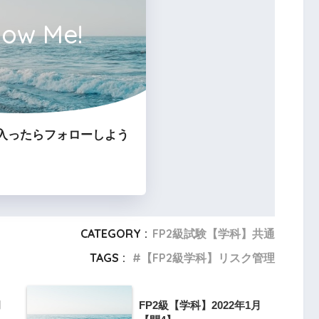
low Me!
、医師の指示の下でその治療を目的として入院
入院給付金の支払対象となる。
入ったらフォローしよう
院のみでは支払い対象になりません。
CATEGORY :
FP2級試験【学科】共通
michi
TAGS :
【FP2級学科】リスク管理
月
FP2級【学科】2022年1月