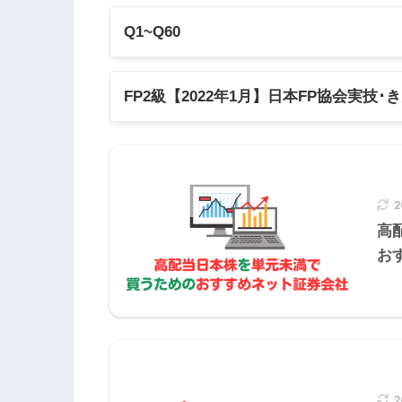
Q1~Q60
Q1
Q2
Q3
Q4
Q
FP2級【2022年1月】日本FP協会実技･
Q11
Q12
Q13
Q14
Q1
【FP2級】2022年1月日本FP協会:実技
Q21
Q22
Q23
Q24
Q2
特定疾病(三大疾病)保障定期保険
【FP2級】2022年1月きんざい実技試
2
【FP2級】2022年1月きんざい実技試
Q31
Q32
Q33
Q34
Q3
高
【FP2級】2022年1月きんざい実技試
お
ガン、急性心筋梗塞、脳卒中
Q41
Q42
Q43
Q44
Q4
Q51
Q52
Q53
Q54
Q5
三大疾病以外