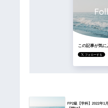
3の解説
Fol
人間ドックの受診で異常が認められ
した場合、その入院は、医療保険の
この記事が気に
検査入
FP2級【学科】2022年1