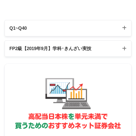
不動産取得税とは
Q1~Q40
機関
都道府県
Q1
Q2
Q3
Q4
Q5
Q6
Q7
Q8
Q9
Q10
FP2級【2019年9月】学科･きんざい実技
課税標準
固定資産税評価額
Q11
Q12
Q13
Q14
Q15
Q16
Q17
Q18
Q19
Q20
不動産取得税
固定資産税評価額×税率
の計算
Q21
Q22
Q23
Q24
Q25
Q26
Q27
Q28
Q29
Q30
スクロールできます
課税対象
不動産を取得した個人及び法人
Q31
Q32
Q33
Q34
Q35
Q36
Q37
Q38
Q39
Q40
相続
、遺贈、法人の合併･分割によって取
課税対象外
得した場合