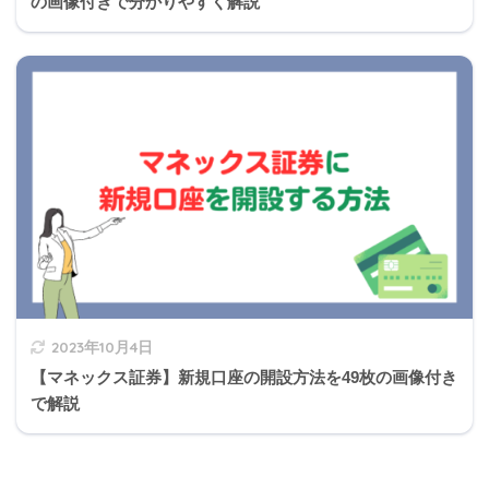
の画像付きで分かりやすく解説
特例
不動産取得税＝(固定資産税評価額×1/2×3%)－
の税
控除額
額
建物の軽減の要件を満たしている
土
軽減
土地取得から3年以内に建物を新築する
地
の要
土地を借りるなどして住宅を新築したあと、1
件
年以内にその土地を取得する
※1は必須、2.3はいずれか
2023年10月4日
【マネックス証券】新規口座の開設方法を49枚の画像付き
で解説
中古