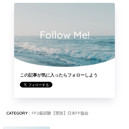
特例
不動産取得税＝(固定資産評価額－控除額)×3%
の税
額
建
Follow Me!
居住用に適用(賃貸マンション等『住宅用』はN
物
軽減
G)
の要
床面積50㎡以上240㎡以下
件
この記事が気に入ったらフォローしよう
特例
不動産取得税＝(固定資産税評価額×1/2×3%)－
の税
控除額
額
建物の軽減の要件を満たしている
土
CATEGORY :
FP2級試験【実技】日本FP協会
軽減
土地取得から1年以内に建物を新築する
地
の要