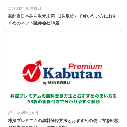
2023年10月12日
不動産取得税の軽減特例の要件
高配当日本株を単元未満（1株単位）で買いたい方におす
すめのネット証券会社10選
新築
不動産取得税＝(固定資産評価額－
1,200万円
)×
特例
3%
の税
※認定長期優良住宅は1,300万円
額
建
物
居住用その他も含め住宅用全般に適用
軽減
床面積50㎡(戸建以外の賃貸住宅は40㎡)以上24
の要
0㎡以下
件
2023年9月8日
株探プレミアムの無料登録方法とおすすめの使い方を58枚