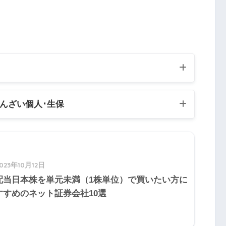
付金は、その全額を雑収入として益金の額に算
5
Q6
Q7
Q8
Q9
Q10
きんざい個人
･生保
5
Q16
Q17
Q18
Q19
Q20
試験
5
Q26
Q27
Q28
Q29
Q30
験:個人資産相談業務
023年10月12日
験:生保顧客資産相談業務
5
Q36
Q37
Q38
Q39
Q40
配当日本株を単元未満（1株単位）で買いたい方に
受取人が法人である養老保険の支払保険料は、
すすめのネット証券会社10選
5
Q46
Q47
Q48
Q49
Q50
5
Q56
Q57
Q58
Q59
Q60