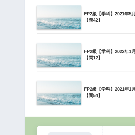
FP2級【学科】2021年5
定期保険、第3分野の保険の経理
【問42】
契約者→法人
被保険者→役員、従業員
FP2級【学科】2022年1
【問12】
死亡保険金受取人→法人
FP2級【学科】2021年1
【問54】
最高解約返戻率
50%以下