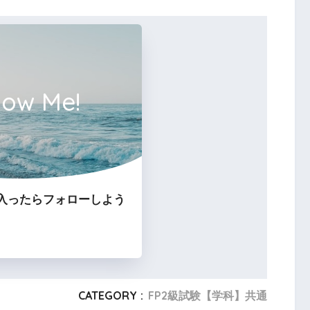
、満期保険金から今までに支払った
産計上します。
michi
low Me!
約返戻率が６０％である定期保険（保険期間２
入ったらフォローしよう
前半４割相当期間においては、その４０％相当
に算入することができる。
CATEGORY :
FP2級試験【学科】共通