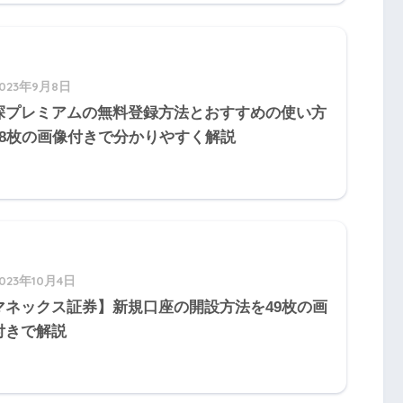
2023年9月8日
処理
探プレミアムの無料登録方法とおすすめの使い方
58枚の画像付きで分かりやすく解説
金受取人
死亡保険金
支払い保険料
法人
資産計上
2023年10月4日
役員・従業員の遺族
損金算入
マネックス証券】新規口座の開設方法を49枚の画
付きで解説
役員従業員の遺族
1/2資産、1/2損金