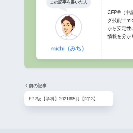
この記事を書いた人
最高解約返戻率
計上期間
CFP®（
グ技能士mi
50%超70%以下
から安定性
情報を分か
前半4割
michi（みち）
70%超85%以下
前の記事
FP2級【学科】2021年5月【問13】
最高解約返戻率
85%超
る期間の最終日