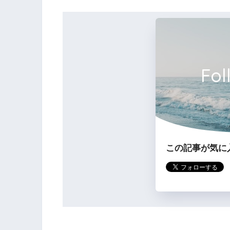
ちなみに養老保険の満期保険金受領時には
保険料を差し引いた金額を雑収入として資
Fol
3の解説
死亡保険金受取人が法人で、最高解
この記事が気に
０年）の支払保険料は、保険期間の
額を資産に計上し、残額を損金の額