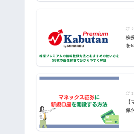
法人契約における養老保険の経理
株
を
保険
満期保険金
養老保険
法人
役員・従業員
【
契約者は法人
像
法人