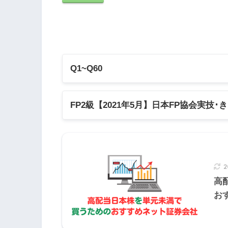
法人が受け取った医療保険の手術給
入する。
Q1~Q60
Q1
Q2
Q3
Q4
Q
FP2級【2021年5月】日本FP協会実技･
Q11
Q12
Q13
Q14
Q1
【FP2級】2021年5月日本FP協会:実技
2の解説
Q21
Q22
Q23
Q24
Q2
【FP2級】2021年5月きんざい実技試
2
【FP2級】2021年5月きんざい実技試
Q31
Q32
Q33
Q34
Q3
高
死亡保険金受取人および満期保険金
お
その全額を資産に計上する。
Q41
Q42
Q43
Q44
Q4
Q51
Q52
Q53
Q54
Q5