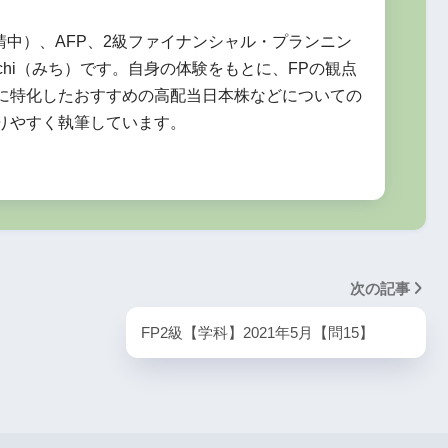
資産計上額
取崩期間
申請中）、AFP、2級ファイナンシャル・プランニン
chi（みち）です。自身の体験をもとに、FPの観点
期間の4分の3経過後
支払い保険料の40%
に特化したおすすめの高配当日本株などについての
から終了日まで
りやすく執筆しています。
期間の4分の3経過後
支払い保険料の60%
から終了日まで
10年まで支払い保険
料×最高解約返戻率の
次の記事
90%
解約返戻金がもっと
FP2級【学科】2021年5月【問15】
とな
も高くなる期間の経
まで
過後から終了日まで
11年以降支払い保険
料×最高解約返戻率の
70%