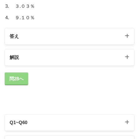
３.０３％
９.１０％
答え
解説
問28へ
2.21%
Q1~Q60