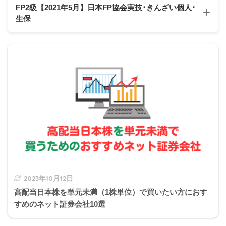
Q1
Q2
Q3
Q4
Q5
Q6
Q7
Q8
Q9
Q10
FP2級【2021年5月】日本FP協会実技･きんざい個人
･
生保
Q11
Q12
Q13
Q14
Q15
Q16
Q17
Q18
Q19
Q20
Q21
Q22
Q23
Q24
Q25
Q26
Q27
Q28
Q29
Q30
【FP2級】2021年5月日本FP協会:実技試験
Q31
Q32
Q33
Q34
Q35
Q36
Q37
Q38
Q39
Q40
スクロールできます
【FP2級】2021年5月きんざい実技試験:個人資産相談
業務
Q41
Q42
Q43
Q44
Q45
Q46
Q47
Q48
Q49
Q50
100万円の内訳
期待収益率
予想利益
【FP2級】2021年5月きんざい実技試験:生保顧客資産
Q51
Q52
Q53
Q54
Q55
Q56
Q57
Q58
Q59
Q60
預金
60万円
0.1%
0.6万円
相談業務
債券
15万円
1.0%
0.15万円
株式
25万円
8.0%
2万円
2023年10月12日
高配当日本株を単元未満（1株単位）で買いたい方におす
すめのネット証券会社10選