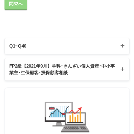
問32へ
Q1~Q40
100万円繰上げ返済後の残高
短縮される返済期間の計算
Q1
Q2
Q3
Q4
Q5
Q6
Q7
Q8
Q9
Q10
FP2級【2021年9月】学科･きんざい個人資産
･中小事
業主･生保顧客･損保顧客相談
Q11
Q12
Q13
Q14
Q15
Q16
Q17
Q18
Q19
Q20
Q21
Q22
Q23
Q24
Q25
Q26
Q27
Q28
Q29
Q30
2021年9月学科試験
スクロールできます
2021年9月きんざい実技試験:個人資産相談業務
Q31
Q32
Q33
Q34
Q35
Q36
Q37
Q38
Q39
Q40
2021年9月きんざい実技試験:中小事業主資産相談業務
2021年9月きんざい実技試験:生保顧客資産相談業務