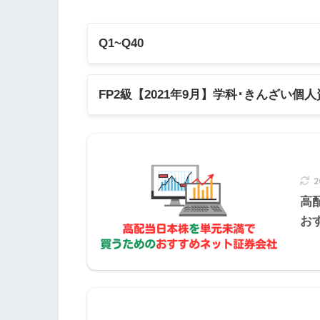
Q1~Q40
65歳未満
Q1
Q2
Q3
Q4
Q
一般被保険者
FP2級【2021年9月】学科･きんざい個
Q11
Q12
Q13
Q14
Q1
2021年9月学科試験
Q21
Q22
Q23
Q24
Q2
2021年9月きんざい実技試験:個人資産
原則的に平成29年1月より高年
2
2021年9月きんざい実技試験:中小事
Q31
Q32
Q33
Q34
Q3
高
2021年9月きんざい実技試験:生保顧
お
2021年9月きんざい実技試験:損保顧
2の説明