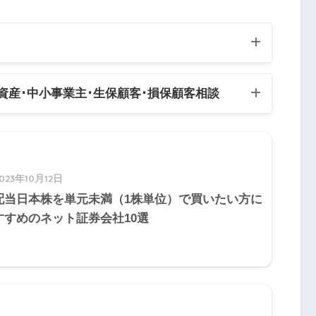
65歳以上
5
Q6
Q7
Q8
Q9
Q10
「
高年齢
」被保険者
人資産
･中小事業主･生保顧客･損保顧客相談
5
Q16
Q17
Q18
Q19
Q20
5
Q26
Q27
Q28
Q29
Q30
相談業務
齢継続被保険者は廃止になっています。
023年10月12日
業主資産相談業務
5
Q36
Q37
Q38
Q39
Q40
配当日本株を単元未満（1株単位）で買いたい方に
客資産相談業務
michi
すすめのネット証券会社10選
客資産相談業務