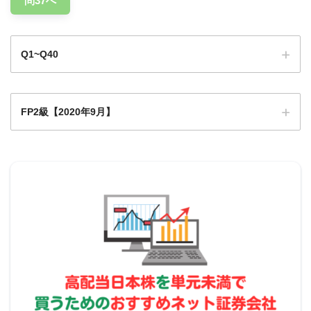
問37へ
生命保険金の合計
Q1~Q40
団体信用生命保険とは
じっさいの計算
FP2級【2020年9月】
Q1
Q1
Q2
Q3
Q4
Q5
Q6
Q7
Q8
Q9
0
Q1
Q1
Q1
Q1
Q1
Q1
Q1
Q1
Q2
Q11
2
3
4
5
6
7
8
9
0
2020年9月学科試験
Q2
Q2
Q2
Q2
Q2
Q2
Q2
Q2
Q2
Q3
1
2
3
4
5
6
7
8
9
0
Q3
Q3
Q3
Q3
Q3
Q3
Q3
Q3
Q3
Q4
定期保険Ａ
2,000万円
1
2
3
4
5
6
7
8
9
0
定期保険特約付き終身保険Ｂ
200万円
(終身)