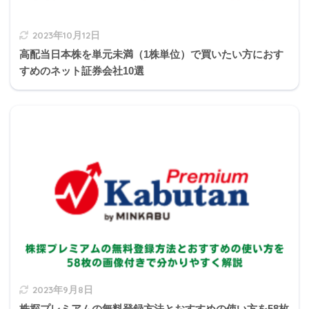
定期保険特約付き終身保険Ｂ
2,000万円
2023年10月12日
(定期)
高配当日本株を単元未満（1株単位）で買いたい方におす
すめのネット証券会社10選
終身保険Ｃ
800万円
＋800万円
終身保険Ｅ
300万円
終身保険Ｃは800万円の災害割増特約付き
終身保険Ｄは被保険者が倫子さん
6
,
100万円
2023年9月8日
株探プレミアムの無料登録方法とおすすめの使い方を58枚