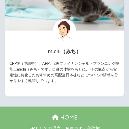
michi（みち）
CFP®（申請中）、AFP、2級ファイナンシャル・プランニング技
能士michi（みち）です。自身の体験をもとに、FPの観点から安
定性に特化したおすすめの高配当日本株などについての情報を分
かりやすく執筆しています。
HOME
FPとしての理念
免責事項・著作権