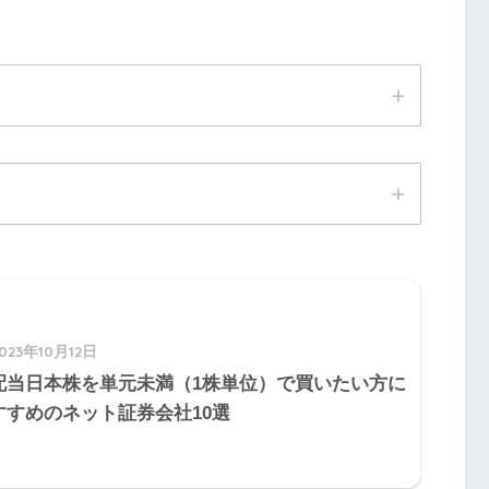
5
Q6
Q7
Q8
Q9
Q10
5
Q16
Q17
Q18
Q19
Q20
搬具』
5
Q26
Q27
Q28
Q29
Q30
023年10月12日
配当日本株を単元未満（1株単位）で買いたい方に
5
Q36
Q37
Q38
Q39
Q40
すすめのネット証券会社10選
減価償却法を選択しなかった場合