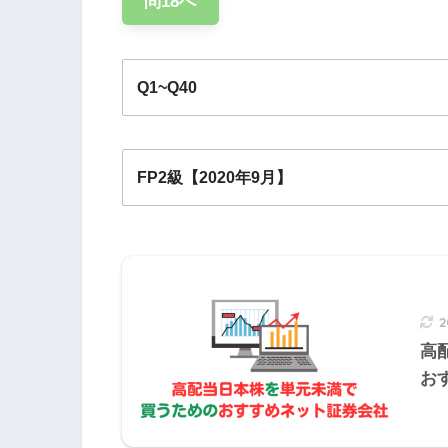
問18へ
定額法と定率法の違い
Q1~Q40
法定耐用年数
事業共用月数4か月とは
FP2級【2020年9月】
Q1
Q2
Q3
Q4
Q
Q11
Q12
Q13
Q14
Q1
『車両運
Q21
Q22
Q23
Q24
Q2
2020年9月学科試験
2
高
Q31
Q32
Q33
Q34
Q3
お
区分