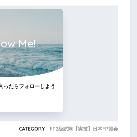
経費
low Me!
入ったらフォローしよう
らない
CATEGORY :
FP2級試験【実技】日本FP協会