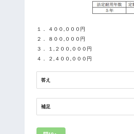
１． ４００,０００円
２． ８００,０００円
３． １,２００,０００円
４． ２,４００,０００円
答え
補足