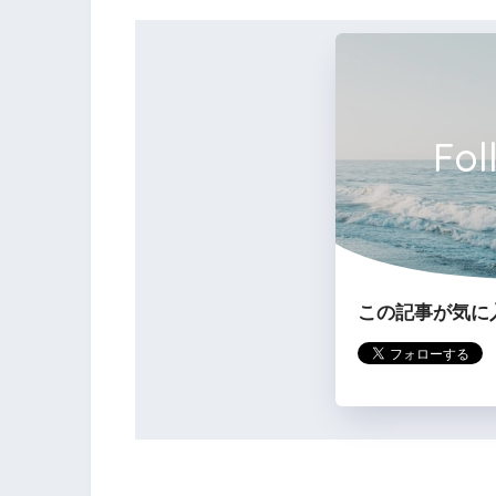
1年で償却できる
120万円
Fol
この記事が気に
減価償却費は月割り計算しなくてはな
4か月