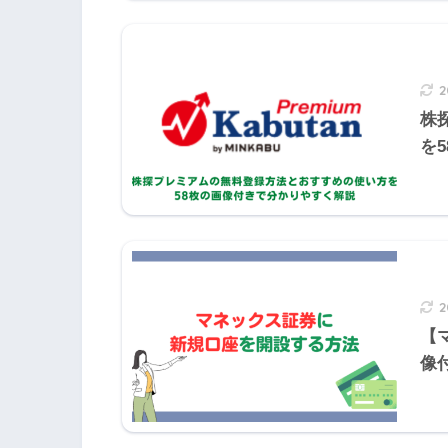
個人事業主(所得税)
法人(法人税)
株
法
を
【
償却率→
1年
で償却できる割合
像