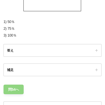
1) 50％
2) 75％
3) 100％
答え
補足
50%
問54へ