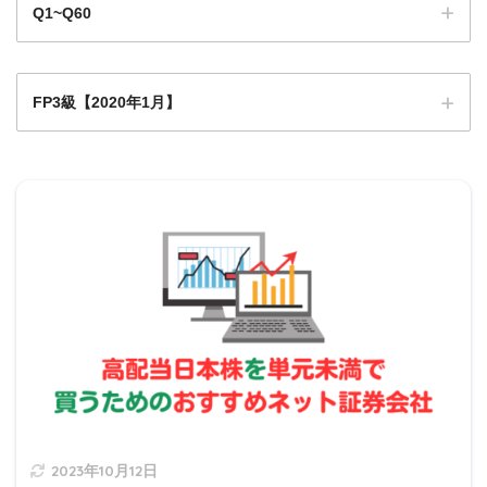
Q1~Q60
建ぺい率→敷地面積に対する建築面積の割合
容積率→敷地面積に対する延べ面積の割合
FP3級【2020年1月】
Q1
Q1
Q2
Q3
Q4
Q5
Q6
Q7
Q8
Q9
0
Q1
Q1
Q1
Q1
Q1
Q1
Q1
Q1
Q2
Q11
2
3
4
5
6
7
8
9
0
2020年1月日本FP協会実技試験
Q2
Q2
Q2
Q2
Q2
Q2
Q2
Q2
Q2
Q3
2020年1月きんざい実技試験:個人資産相談業務
50%
1
2
3
4
5
6
7
8
9
0
2020年1月きんざい実技試験:保険顧客資産相談業務
Q3
Q3
Q3
Q3
Q3
Q3
Q3
Q3
Q3
Q4
1
2
3
4
5
6
7
8
9
0
Q4
Q4
Q4
Q4
Q4
Q4
Q4
Q4
Q4
Q5
1
2
3
4
5
6
7
8
9
0
2023年10月12日
Q5
Q5
Q5
Q5
Q5
Q5
Q5
Q5
Q5
Q6