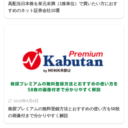
高配当日本株を単元未満（1株単位）で買いたい方におす
1
2
3
4
5
6
7
8
9
0
すめのネット証券会社10選
2023年9月8日
株探プレミアムの無料登録方法とおすすめの使い方を58枚
の画像付きで分かりやすく解説