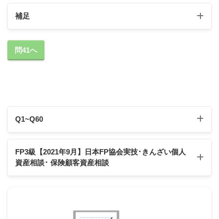
補足
問41へ
先進医療は『技術料』が健康保険適用外なの
で、その金額を補うための特約と言えます。
michi
Q1~Q60
Q1
Q2
Q3
Q4
Q5
Q6
Q7
Q8
Q9
Q10
FP3級【2021年9月】日本FP協会実技･きんざい個人
資産相談
･ 保険顧客資産相談
Q11
Q12
Q13
Q14
Q15
Q16
Q17
Q18
Q19
Q20
Q21
Q22
Q23
Q24
Q25
Q26
Q27
Q28
Q29
Q30
2021年9月日本FP協会:実技試験
2021年9月きんざい実技試験:個人資産相談業務
Q31
Q32
Q33
Q34
Q35
Q36
Q37
Q38
Q39
Q40
スクロールできます