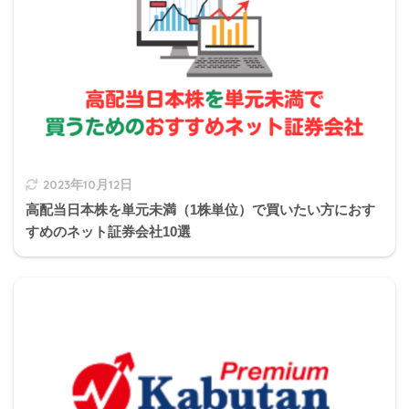
2021年9月きんざい実技試験:保険顧客資産相談業務
Q41
Q42
Q43
Q44
Q45
Q46
Q47
Q48
Q49
Q50
Q51
Q52
Q53
Q54
Q55
Q56
Q57
Q58
Q59
Q60
2023年10月12日
高配当日本株を単元未満（1株単位）で買いたい方におす
すめのネット証券会社10選