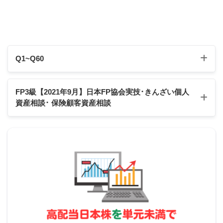
求職者給付とは
適用期間
Q1~Q60
離職の日の翌日か
受給期間
ら1年間
Q1
Q2
Q3
Q4
Q5
Q6
Q7
Q8
Q9
Q10
FP3級【2021年9月】日本FP協会実技･きんざい個人
資産相談
･ 保険顧客資産相談
待機期間(解雇、倒産)
7日間
Q11
Q12
Q13
Q14
Q15
Q16
Q17
Q18
Q19
Q20
7日間の後さらに
Q21
Q22
Q23
Q24
Q25
Q26
Q27
Q28
Q29
Q30
給付制限期間(自己都合)
2021年9月日本FP協会:実技試験
最長3ヶ月
2021年9月きんざい実技試験:個人資産相談業務
Q31
Q32
Q33
Q34
Q35
Q36
Q37
Q38
Q39
Q40
スクロールできます
2021年9月きんざい実技試験:保険顧客資産相談業務
Q41
Q42
Q43
Q44
Q45
Q46
Q47
Q48
Q49
Q50
令和2年10月1日以降に退職した場合は、自己都
合であっても5年間のうち2回までは給付制限期
Q51
Q52
Q53
Q54
Q55
Q56
Q57
Q58
Q59
Q60
michi
間は2カ月になりました。