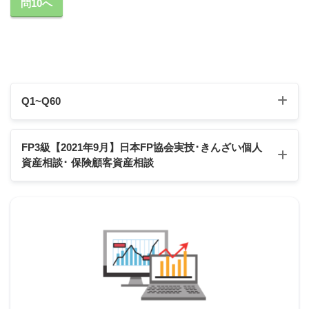
問10へ
施設所有者賠償責任保険
施設の管理の不備
施設の使用に伴う事故
Q1~Q60
施設内の業務活動中に起きた事故
Q1
Q2
Q3
Q4
Q5
Q6
Q7
Q8
Q9
Q10
FP3級【2021年9月】日本FP協会実技･きんざい個人
資産相談
･ 保険顧客資産相談
Q11
Q12
Q13
Q14
Q15
Q16
Q17
Q18
Q19
Q20
Q21
Q22
Q23
Q24
Q25
Q26
Q27
Q28
Q29
Q30
2021年9月日本FP協会:実技試験
2021年9月きんざい実技試験:個人資産相談業務
Q31
Q32
Q33
Q34
Q35
Q36
Q37
Q38
Q39
Q40
スクロールできます
2021年9月きんざい実技試験:保険顧客資産相談業務
Q41
Q42
Q43
Q44
Q45
Q46
Q47
Q48
Q49
Q50
企業系の損害保険について
Q51
Q52
Q53
Q54
Q55
Q56
Q57
Q58
Q59
Q60