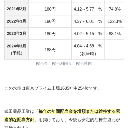
2021年2月
180円
4.12～5.77 %
74.8%
2022年3月
180円
4.37～6.01 %
122.3%
2023年3月
180円
4.02～5.15 %
88.1%
4.04～4.69 %
2024年3月
188円
—
（予想）
（執筆時）
配当金、配当利回り、配当性向
この水準は東京プライム上場1635社中254位です。
武田薬品工業は「
毎年の年間配当金を増額または維持する累
進的な配当方針
」を掲げており、今後も安定的な株主還元が
期待されます。