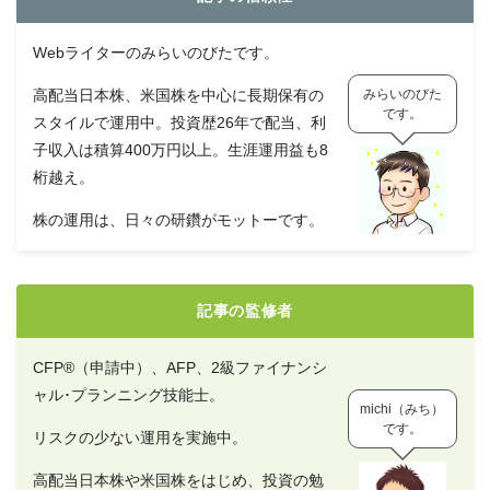
Webライターのみらいのびたです。
高配当日本株、米国株を中心に長期保有の
みらいのびた
です。
スタイルで運用中。投資歴26年で配当、利
子収入は積算400万円以上。生涯運用益も8
桁越え。
株の運用は、日々の研鑽がモットーです。
記事の監修者
CFP®（申請中）、AFP、2級ファイナンシ
ャル･プランニング技能士。
michi（みち）
です。
リスクの少ない運用を実施中。
高配当日本株や米国株をはじめ、投資の勉