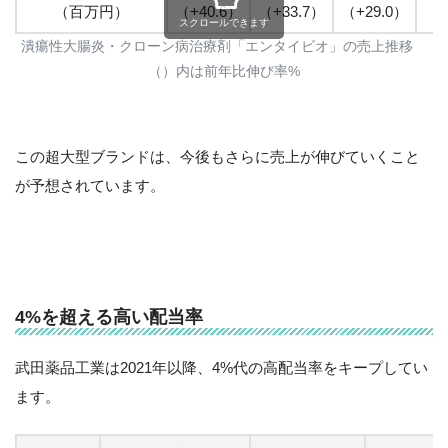
（百万円）
（+40.6）
（+33.7）
（+29.0）
（+
スクロールできます
潰瘍性大腸炎・クローン病治療剤「エンタイビオ」の売上推移
（）内は前年比伸び率%
この超大型ブランドは、今後もさらに売上が伸びていくこと
が予想されています。
4%を超える高い配当率
武田薬品工業は2021年以降、4%代の高配当率をキープしてい
ます。