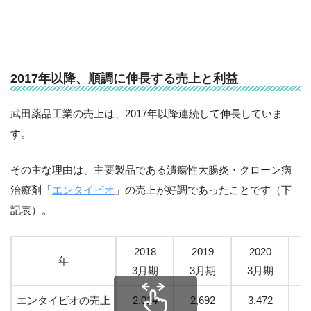
2017年以降、順調に伸長する売上と利益
武田薬品工業の売上は、2017年以降連続して伸長していま
す。
その主な理由は、主要製品である潰瘍性大腸炎・クローン病
治療剤「
エンタイビオ
」の売上が好調であったことです（下
記表）。
2018
2019
2020
年
3月期
3月期
3月期
エンタイビオの売上
2,014
2,692
3,472
4