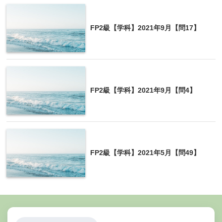
電話番号
FP2級【学科】2021年9月【問17】
勤務先
運転免許証の記号番号
健康保険証の記号番号
FP2級【学科】2021年9月【問4】
契約年月日
貸付の金額
貸付の残高
元本、利息の支払いの遅延の有無
FP2級【学科】2021年5月【問49】
総量規制の所外契約、例外契約に該当する場合かどう
か