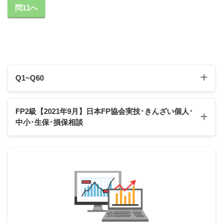
問11へ
クレジットカード会員規約では、クレジットカード
は他人へ貸与することが禁止されており、クレジッ
トカード会員が生計を維持している親族に対しても
貸与することはできない。
Q1~Q60
Q1
Q2
Q3
Q4
Q5
Q6
Q7
Q8
Q9
Q10
FP2級【2021年9月】日本FP協会実技･きんざい個人
･
中小･生保･損保相談
Q11
Q12
Q13
Q14
Q15
Q16
Q17
Q18
Q19
Q20
Q21
Q22
Q23
Q24
Q25
Q26
Q27
Q28
Q29
Q30
2の補足
日本FP協会:実技試験
きんざい実技試験:個人資産相談業務
Q31
Q32
Q33
Q34
Q35
Q36
Q37
Q38
Q39
Q40
スクロールできます
きんざい実技試験:中小事業主資産相談業務
クレジットカードで無担保借入（キャッシング）を
Q41
Q42
Q43
Q44
Q45
Q46
Q47
Q48
Q49
Q50
する行為は、貸金業法上、総量規制の対象となる
きんざい実技試験:生保顧客資産相談業務
が、クレジットカードで商品を購入（ショッピン
Q51
Q52
Q53
Q54
Q55
Q56
Q57
Q58
Q59
Q60
グ）する行為は、総量規制の対象とならない。