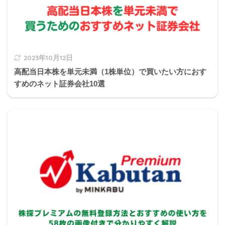
きんざい実技試験:損保顧客資産相談業務
2023年10月12日
ちなみに総量規制とは借入金限度額のことでし
高配当日本株を単元未満（1株単位）で買いたい方におす
て、年収の3分の1までとされています。
すめのネット証券会社10選
michi
3の補足
クレジットカードで商品を購入（ショッピング）し
た場合の返済方法の一つである定額リボルビング払
い方式は、カード利用時に代金の支払回数を決め、
利用代金をその回数で分割して支払う方法である。