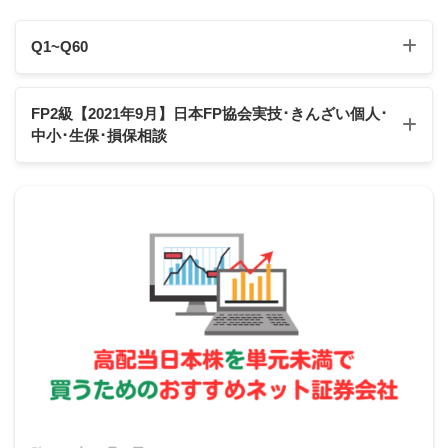
Q1~Q60
Q1
Q2
Q3
Q4
Q5
Q6
Q7
Q8
Q9
Q10
FP2級【2021年9月】日本FP協会実技･きんざい個人
･
中小･生保･損保相談
Q11
Q12
Q13
Q14
Q15
Q16
Q17
Q18
Q19
Q20
Q21
Q22
Q23
Q24
Q25
Q26
Q27
Q28
Q29
Q30
日本FP協会:実技試験
きんざい実技試験:個人資産相談業務
贈与契約について
Q31
Q32
Q33
Q34
Q35
Q36
Q37
Q38
Q39
Q40
スクロールできます
きんざい実技試験:中小事業主資産相談業務
Q41
Q42
Q43
Q44
Q45
Q46
Q47
Q48
Q49
Q50
書面
書面によらないもの
きんざい実技試験:生保顧客資産相談業務
Q51
Q52
Q53
Q54
Q55
Q56
Q57
Q58
Q59
Q60
成立の時
契約の効力が発生した
契約が実際に履行され
期
とき
たとき
きんざい実技試験:損保顧客資産相談業務
契約の解
効力発生後は一方的に
履行されていない部分
除
解除できない
は解除可能