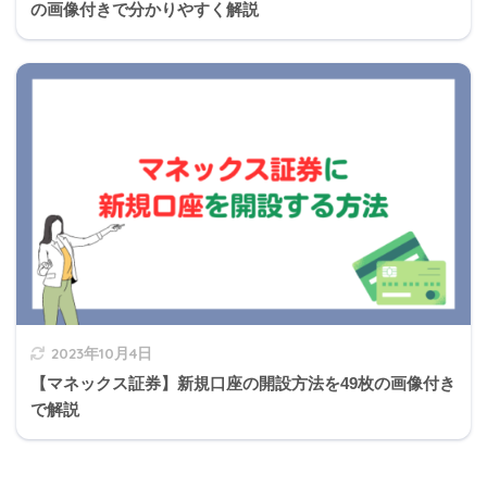
の画像付きで分かりやすく解説
定期借家契約において、経済事情の変動があっても
賃料を増減額しないこととする特約をした場合、そ
の特約は有効である。
ちなみに普通借家権の場合は減額請求権を特約
で排除することはできません。(要するに困っ
michi
ているから賃料下げてください。というお願い
2023年10月4日
を特約で排除できない)
【マネックス証券】新規口座の開設方法を49枚の画像付き
で解説
逆に経済事情の変動で賃料を増やさないという
特約は有効です。