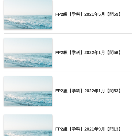
契約方法の比較
FP2級【学科】2021年5月【問59】
普通借地権
制限なし
一般定期借地権
書面(公正証書等)
事業用定期借地権
公正証書
FP2級【学科】2022年1月【問56】
建物譲渡特約付借地権
制限なし
普通借家権
制限なし
定期借家権
書面(公正証書等)
FP2級【学科】2022年1月【問53】
FP2級【学科】2021年9月【問13】