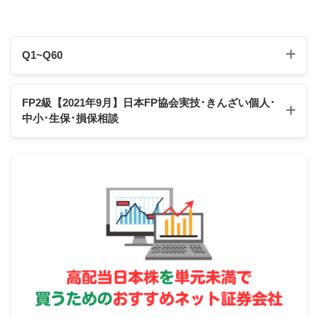
る。
Q1~Q60
Q1
Q2
Q3
Q4
Q5
Q6
Q7
Q8
Q9
Q10
FP2級【2021年9月】日本FP協会実技･きんざい個人
･
中小･生保･損保相談
Q11
Q12
Q13
Q14
Q15
Q16
Q17
Q18
Q19
Q20
Q21
Q22
Q23
Q24
Q25
Q26
Q27
Q28
Q29
Q30
日本FP協会:実技試験
きんざい実技試験:個人資産相談業務
Q31
Q32
Q33
Q34
Q35
Q36
Q37
Q38
Q39
Q40
スクロールできます
きんざい実技試験:中小事業主資産相談業務
2の補足
Q41
Q42
Q43
Q44
Q45
Q46
Q47
Q48
Q49
Q50
きんざい実技試験:生保顧客資産相談業務
期間の定めがある普通借家契約において、賃借人
Q51
Q52
Q53
Q54
Q55
Q56
Q57
Q58
Q59
Q60
は、正当の事由がなくとも、賃貸人に対して更新し
きんざい実技試験:損保顧客資産相談業務
ない旨の通知をすることができる。