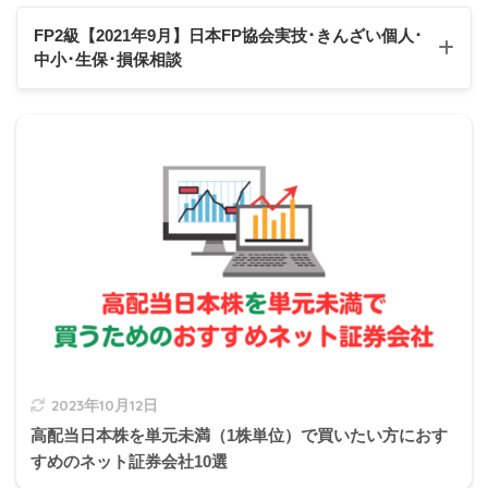
Q1
Q2
Q3
Q4
Q5
Q6
Q7
Q8
Q9
Q10
FP2級【2021年9月】日本FP協会実技･きんざい個人
･
中小･生保･損保相談
Q11
Q12
Q13
Q14
Q15
Q16
Q17
Q18
Q19
Q20
Q21
Q22
Q23
Q24
Q25
Q26
Q27
Q28
Q29
Q30
日本FP協会:実技試験
2の補足
きんざい実技試験:個人資産相談業務
Q31
Q32
Q33
Q34
Q35
Q36
Q37
Q38
Q39
Q40
スクロールできます
きんざい実技試験:中小事業主資産相談業務
居住用建物と家財を保険の対象とする火災保険に地
Q41
Q42
Q43
Q44
Q45
Q46
Q47
Q48
Q49
Q50
震保険を付帯して契約した場合、火災保険料と地震
きんざい実技試験:生保顧客資産相談業務
保険料を合算した金額が地震保険料控除の対象とな
Q51
Q52
Q53
Q54
Q55
Q56
Q57
Q58
Q59
Q60
る。
きんざい実技試験:損保顧客資産相談業務
2023年10月12日
高配当日本株を単元未満（1株単位）で買いたい方におす
すめのネット証券会社10選