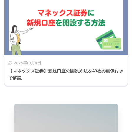
保険料
円以下
00円
以下
500円
20,000円
15,000円
15,000円
10,000円
超
超
ちなみに2007年1月以降契約の火災保険料に控
除はありません。それ以前の契約(旧長期損害
2023年10月4日
michi
保険料)は条件により控除を受けられます。
【マネックス証券】新規口座の開設方法を49枚の画像付き
で解説
3の補足
契約者がケガで入院したために受け取る普通傷害保