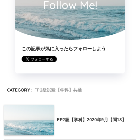
険の入院保険金は、雑所得として課税対象となる。
Follow Me!
この記事が気に入ったらフォローしよう
傷害保険の保険金は、死亡給付を除いて原則非
課税です。
michi
CATEGORY :
FP2級試験【学科】共通
4の補足
FP2級【学科】2020年9月【問13】
自動車事故で被保険自動車が損壊したために受け取