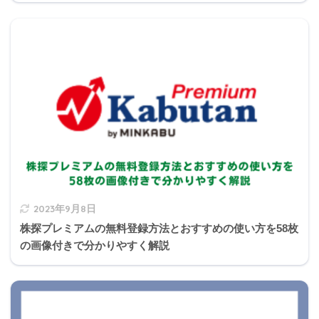
地震保険料控除とは
所得税
住民税
区分
年間支払
年間支払
控除額
控除額
保険料
保険料
50,000円
支払保険料
50,000円
支払保険
以下
全額
以下
料×1/2
①地震
保険料
50,000円
50,000円
50,000円
25,000円
2023年9月8日
超
超
株探プレミアムの無料登録方法とおすすめの使い方を58枚
10,000円
支払保険料
5,000円以
支払保険
の画像付きで分かりやすく解説
以下
全額
下
料全額
②旧長
10,000円
支払い保険
5,000円超
支払保険
期損害
超20,000
料×1/2＋5,0
15,000円
料×1/2＋2,