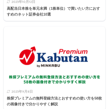
2023年10月12日
高配当日本株を単元未満（1株単位）で買いたい方におす
すめのネット証券会社10選
3の補足
2023年9月8日
「キャッシュフロー表の作成において、住宅ローン
の返済額は、金融機関から交付された毎月の返済額
株探プレミアムの無料登録方法とおすすめの使い方を58枚
が記載された返済予定表に基づき計上する。
の画像付きで分かりやすく解説