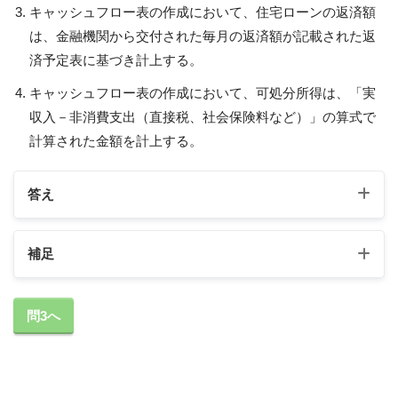
キャッシュフロー表の作成において、住宅ローンの返済額
は、金融機関から交付された毎月の返済額が記載された返
済予定表に基づき計上する。
キャッシュフロー表の作成において、可処分所得は、「実
収入－非消費支出（直接税、社会保険料など）」の算式で
計算された金額を計上する。
答え
補足
1の補足
問3へ
個人の資産や負債の状況を表すバランスシートの作
成において、株式等の金融資産や不動産の価額は、
作成時点の時価ではなく、取得時点の価額で計上す