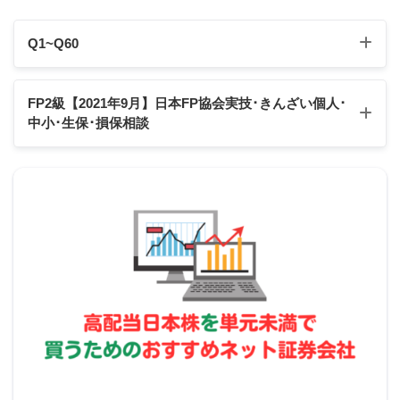
る。
Q1~Q60
Q1
Q2
Q3
Q4
Q5
Q6
Q7
Q8
Q9
Q10
FP2級【2021年9月】日本FP協会実技･きんざい個人
･
中小･生保･損保相談
Q11
Q12
Q13
Q14
Q15
Q16
Q17
Q18
Q19
Q20
Q21
Q22
Q23
Q24
Q25
Q26
Q27
Q28
Q29
Q30
日本FP協会:実技試験
きんざい実技試験:個人資産相談業務
Q31
Q32
Q33
Q34
Q35
Q36
Q37
Q38
Q39
Q40
スクロールできます
きんざい実技試験:中小事業主資産相談業務
2の補足
Q41
Q42
Q43
Q44
Q45
Q46
Q47
Q48
Q49
Q50
きんざい実技試験:生保顧客資産相談業務
Q51
Q52
Q53
Q54
Q55
Q56
Q57
Q58
Q59
Q60
ライフイベントごとの予算額は現在価値で見積も
きんざい実技試験:損保顧客資産相談業務
り、キャッシュフロー表の作成においてはその価額
を将来価値で計上する。