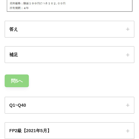
答え
補足
問5へ
Q1~Q40
FP2級【2021年5月】
Q1
Q1
Q2
Q3
Q4
Q5
Q6
Q7
Q8
Q9