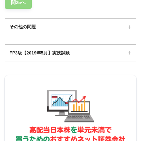
問25へ
その他の問題
必要議決権数
おもな決議
1/5以上
集会の招集
FP3級【2019年5月】実技試験
Q1
Q1
Q2
Q3
Q4
Q5
Q6
Q7
Q8
Q9
過半数
管理者の選任、解任
0
規約の設定、変更、廃止
Q1
Q1
Q1
Q1
Q1
Q1
Q1
Q1
Q2
Q11
2
3
4
5
6
7
8
9
0
3/4以上
大規模滅失による復旧
2019年5月日本FP協会実技試験
Q2
Q2
Q2
Q2
Q2
Q2
Q2
Q2
Q2
Q3
2019年5月きんざい実技試験:個人資産相談業務
1
2
3
4
5
6
7
8
9
0
4/5以上
建て替え
2019年5月きんざい実技試験:保険顧客資産相談業務
Q3
Q3
Q3
Q3
Q3
Q3
Q3
Q3
Q3
Q4
1
2
3
4
5
6
7
8
9
0
青字部分はよく出題されます。
Q4
Q4
Q4
Q4
Q4
Q4
Q4
Q4
Q4
Q5