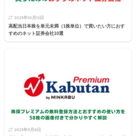
1
2
3
4
5
6
7
8
9
0
michi
2023年10月12日
Q5
Q5
Q5
Q5
Q5
Q5
Q5
Q5
Q5
Q6
高配当日本株を単元未満（1株単位）で買いたい方におす
1
2
3
4
5
6
7
8
9
0
すめのネット証券会社10選
2023年9月8日